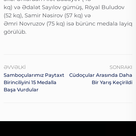
kq) və Ədalət Sayılov gümüş, Röyal Buludov
(52 kq), Samir Nəsirov (57 kq) və
Əmri Novruzov (75 kq) isə bürünc medala layiq
görülüb.
ƏVVƏLKI
SONRAKI
Samboçularımız Paytaxt
Cüdoçular Arasında Daha
Birinciliyini 15 Medalla
Bir Yarış Keçirildi
Başa Vurdular