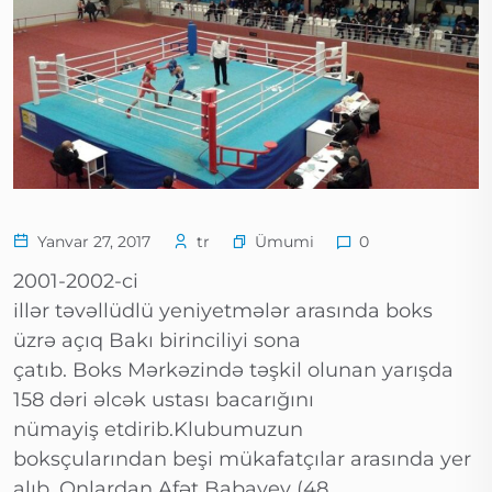
Ümumi
Yanvar 27, 2017
tr
0
2001-2002-ci
illər təvəllüdlü yeniyetmələr arasında boks
üzrə açıq Bakı birinciliyi sona
çatıb. Boks Mərkəzində təşkil olunan yarışda
158 dəri əlcək ustası bacarığını
nümayiş etdirib.Klubumuzun
boksçularından beşi mükafatçılar arasında yer
alıb. Onlardan Afət Babayev (48