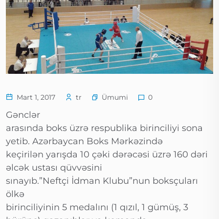
Ümumi
Mart 1, 2017
tr
0
Gənclər
arasında boks üzrə respublika birinciliyi sona
yetib. Azərbaycan Boks Mərkəzində
keçirilən yarışda 10 çəki dərəcəsi üzrə 160 dəri
əlcək ustası qüvvəsini
sınayıb.”Neftçi İdman Klubu”nun boksçuları
ölkə
birinciliyinin 5 medalını (1 qızıl, 1 gümüş, 3