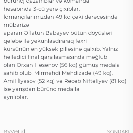
bürünc) qazanıblar və komanda
hesabında 3-cü yerə çıxıblar.
İdmançılarımızdan 49 kq çəki dərəcəsində
mübarizə
aparan Əflatun Babayev bütün döyüşləri
qələbə ilə yekunlaşdıraraq fəxri
kürsünün ən yüksək pilləsinə qalxıb. Yalnız
həlledici final qarşılaşmasında məğlub
olan Orxan Həsənov (56 kq) gümüş medala
sahib olub. Mirmehdi Mehdizadə (49 kq),
Amil İlyasov (52 kq) və Rəcəb Niftəliyev (81 kq)
isə yarışdan bürünc medalla
ayrılıblar.
ƏVVƏLKI
SONRAKI