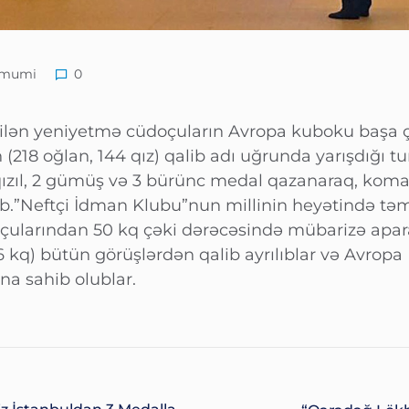
mumi
0
rilən yeniyetmə cüdoçuların Avropa kuboku başa ç
(218 oğlan, 144 qız) qalib adı uğrunda yarışdığı tu
ızıl, 2 gümüş və 3 bürünc medal qazanaraq, kom
ub.”Neftçi İdman Klubu”nun millinin heyətində təm
ularından 50 kq çəki dərəcəsində mübarizə apara
kq) bütün görüşlərdən qalib ayrılıblar və Avropa
na sahib olublar.