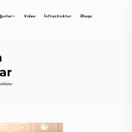
ğurlar
Video
İnfrastruktur
Əlaqə
a
ar
oldular