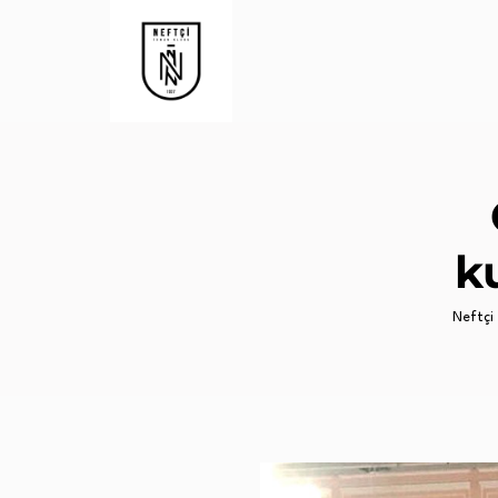
k
Neftçi 