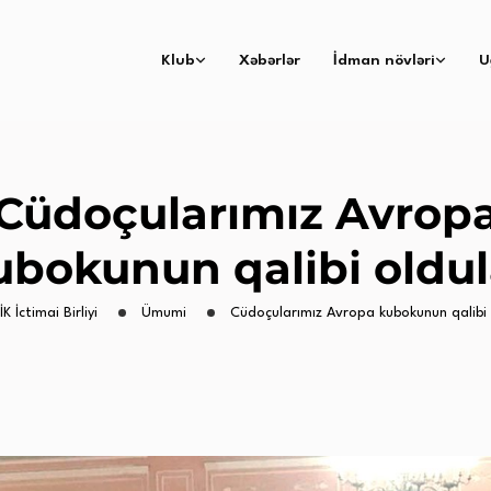
Klub
Xəbərlər
İdman növləri
U
Cüdoçularımız Avrop
ubokunun qalibi oldul
İK İctimai Birliyi
Ümumi
Cüdoçularımız Avropa kubokunun qalibi 