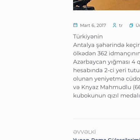
Ü
Mart 6, 2017
tr
Türkiyənin
Antalya şəhərində keçi
ölkədən 362 idmançının 
Azərbaycan yığması 4 q
hesabında 2-ci yeri tut
olunan yeniyetmə cüdoç
və Knyaz Mahmudlu (66 
kubokunun qızıl medalı
ƏVVƏLKI