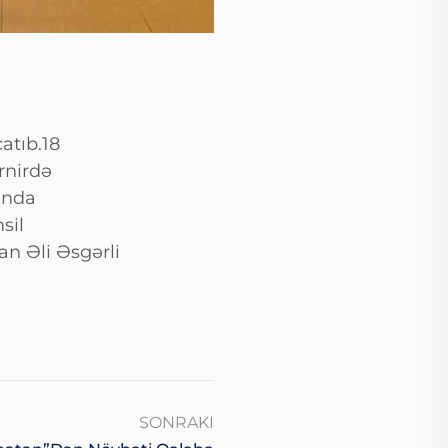
atıb.18
rnirdə
anda
sil
n Əli Əsgərli
SONRAKI