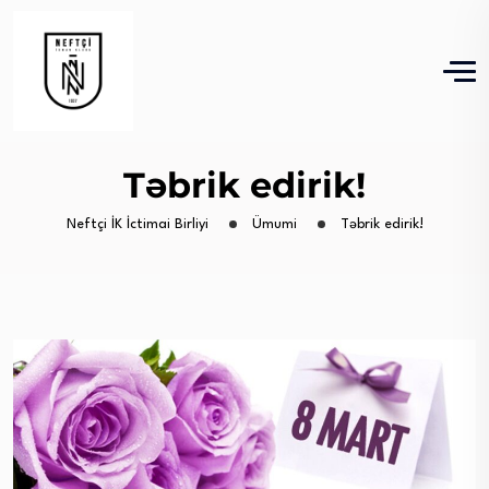
Təbrik edirik!
Neftçi İK İctimai Birliyi
Ümumi
Təbrik edirik!