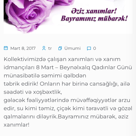
Ümumi
Mart 8, 2017
tr
0
Kollektivimizdə çalışan xanımları və xanım
idmançıları 8 Mart – Beynəlxalq Qadınlar Günü
münasibətilə səmimi qəlbdən
təbrik edirik! Onların hər birinə cansağlığı, ailə
səadəti və xoşbəxtlik,
gələcək fəaliyyətlərində müvəffəqiyyətlər arzu
edir, su kimi təmiz, çiçək kimi təravətli və gözəl
qalmalarını diləyrik.Bayramınız mübarək, əziz
xanımlar!