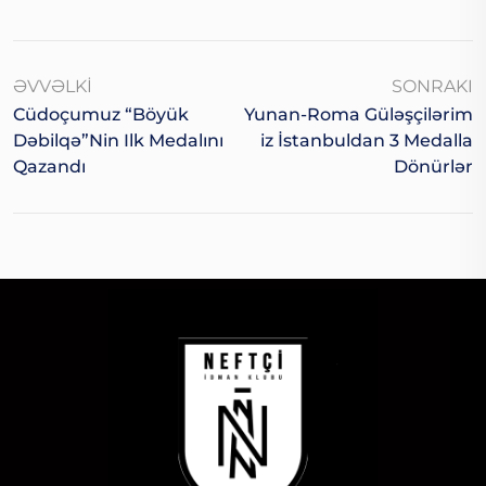
ƏVVƏLKI
SONRAKI
Cüdoçumuz “Böyük
Yunan-Roma Güləşçilərim
Dəbilqə”nin Ilk Medalını
Iz İstanbuldan 3 Medalla
Qazandı
Dönürlər