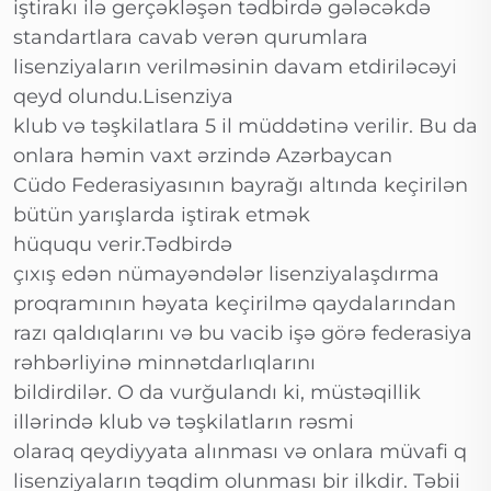
iştirakı ilə gerçəkləşən tədbirdə gələcəkdə
standartlara cavab verən qurumlara
lisenziyaların verilməsinin davam etdiriləcəyi
qeyd olundu.Lisenziya
klub və təşkilatlara 5 il müddətinə verilir. Bu da
onlara həmin vaxt ərzində Azərbaycan
Cüdo Federasiyasının bayrağı altında keçirilən
bütün yarışlarda iştirak etmək
hüququ verir.Tədbirdə
çıxış edən nümayəndələr lisenziyalaşdırma
proqramının həyata keçirilmə qaydalarından
razı qaldıqlarını və bu vacib işə görə federasiya
rəhbərliyinə minnətdarlıqlarını
bildirdilər. O da vurğulandı ki, müstəqillik
illərində klub və təşkilatların rəsmi
olaraq qeydiyyata alınması və onlara müvafi q
lisenziyaların təqdim olunması bir ilkdir. Təbii