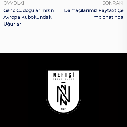
ƏVVƏLKI
SONRAKI
Gənc Cüdoçularımızın
Damaçılarımız Paytaxt Çe
Avropa Kubokundakı
Mpionatında
Uğurları