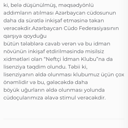
ki, belə düşünülmüş, məqsədyönlü
addımların atılması Azərbaycan cüdosunun
daha da sürətlə inkişaf etməsinə təkan
verəcəkdir.Azərbaycan Cüdo Federasiyasının
qarşıya qoyduğu
bütün tələblərə cavab verən və bu idman
növünün inkişaf etdirilməsində misilsiz
xidmətləri olan “Neftçi İdman Klubu”na da
lisenziya təqdim olundu. Təbii ki,
lisenziyanın əldə olunması klubumuz üçün çox
önəmlidir və bu, gələcəkdə daha
böyük uğurların əldə olunması yolunda
cüdoçularımıza əlavə stimul verəcəkdir.