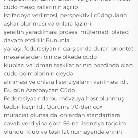
cüdo məşq zallarının açılıb
istifadəyə verilməsi, perspektivli cüdoçuların
aşkar olunması və onlara lazımi
şəraitin yaradılması prosesi mütəmadi olaraq
davam etdirilir.Bununla
yanaşı, federasiyanın qarşısında duran prioritet
məsələlərdən biri də ölkədə cüdo
klubları və idman təşkilatlarının nəzdində olan
cüdo bölmələrinin qeydə
alınması və onlara lisenziyaların verilməsi idi.
Bu gün Azərbaycan Cüdo
Federasiyasında bu mövzuya həsr olunmuş
tədbir keçirildi. Quruma 70-dən çox
müraciət olunsa da, onlardan standartlara
cavab verdiyinə görə 56-na lisenziya təqdim
olundu. Klub və təşkilat nümayəndələrinin