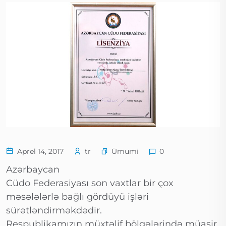
Ümumi
Aprel 14, 2017
tr
0
Azərbaycan
Cüdo Federasiyası son vaxtlar bir çox
məsələlərlə bağlı gördüyü işləri
sürətləndirməkdədir.
Respublikamızın müxtəlif bölgələrində müasir