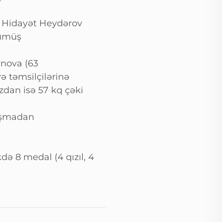
ə Hidayət Heydərov
gümüş
ynova (63
ə təmsilçilərinə
dan isə 57 kq çəki
laşmadan
ə 8 medal (4 qızıl, 4