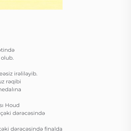
ətində
 olub.
iz irəliləyib.
z rəqibi
medalına
ısı Houd
 çəki dərəcəsində
çəki dərəcəsində finalda