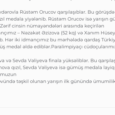
dərovla Rüstəm Orucov qarşılaşıblar. Bu görüşd
ızıl medala yiyələnib. Rüstəm Orucov isə yarışın 
Zərif cinsin nümayəndələri arasında keçirilən
mançımız – Nəzakət Əzizova (52 kq) və Xanım Hüse
ıb. Hər iki idmançımız bu mərhələdə qardaş Türkiy
ş medal əldə ediblər.Paralimpiyaçı cüdoçularımız
va və Sevda Vəliyeva finala yüksəliblər. Bu qarşı
anova qızıl, Sevda Vəliyeva isə gümüş medala layiq
bumuzun
ündə təşkil olunan yarışın ilk günündə ümumilikd