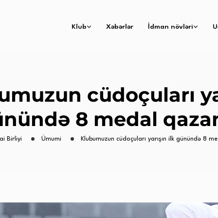
Klub
Xəbərlər
İdman növləri
U
umuzun cüdoçuları ya
günündə 8 medal qazan
i Birliyi
Ümumi
Klubumuzun cüdoçuları yarışın ilk günündə 8 me