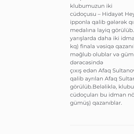
klubumuzun iki
cüdoçusu – Hidayət Hey
ipponla qalib gələrək q
medalına layiq görülüb.
yarışlarda daha iki id
kq) finala vəsiqə qazan
məğlub olublar və gümü
dərəcəsində
çıxış edən Afaq Sultano
qalib ayrılan Afaq Sult
görülüb.Beləliklə, klu
cüdoçuları bu idman növ
gümüş) qazanıblar.