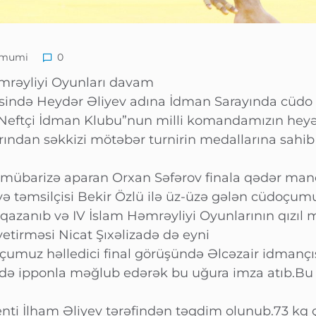
mumi
0
əmrəyliyi Oyunları davam
vəsində Heydər Əliyev adına İdman Sarayında cüdo
ib.”Neftçi İdman Klubu”nun milli komandamızın hey
ından səkkizi mötəbər turnirin medallarına sahib
mübarizə aparan Orxan Səfərov finala qədər maneəs
yə təmsilçisi Bekir Özlü ilə üz-üzə gələn cüdoçumu
qazanıb və IV İslam Həmrəyliyi Oyunlarının qızıl 
yetirməsi Nicat Şıxəlizadə də eyni
oçumuz həlledici final görüşündə Əlcəzair idmanç
ədə ipponla məğlub edərək bu uğura imza atıb.Bu
nti İlham Əliyev tərəfindən təqdim olunub.73 kq 