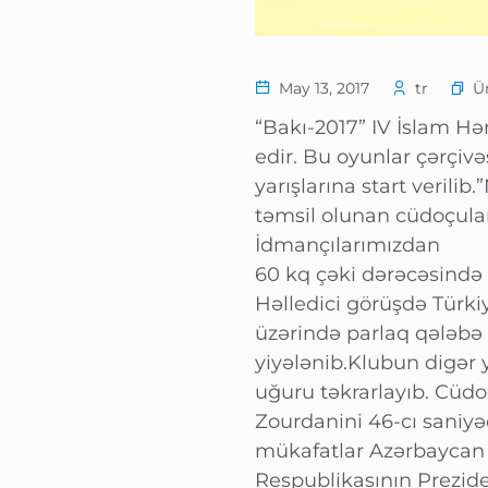
Ü
May 13, 2017
tr
“Bakı-2017” IV İslam H
edir. Bu oyunlar çərçi
yarışlarına start veril
təmsil olunan cüdoçular
İdmançılarımızdan
60 kq çəki dərəcəsində 
Həlledici görüşdə Türki
üzərində parlaq qələbə 
yiyələnib.Klubun digər 
uğuru təkrarlayıb. Cüd
Zourdanini 46-cı saniy
mükafatlar Azərbaycan
Respublikasının Prezide