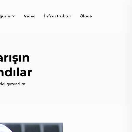
ğurlar
Video
İnfrastruktur
Əlaqə
rışın
dılar
dal qazandılar