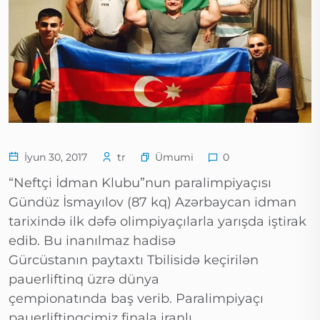
Ümumi
İyun 30, 2017
tr
0
“Neftçi İdman Klubu”nun paralimpiyaçısı
Gündüz İsmayılov (87 kq) Azərbaycan idman
tarixində ilk dəfə olimpiyaçılarla yarışda iştirak
edib. Bu inanılmaz hadisə
Gürcüstanın paytaxtı Tbilisidə keçirilən
pauerliftinq üzrə dünya
çempionatında baş verib. Paralimpiyaçı
pauerliftinqçimiz finala iranlı