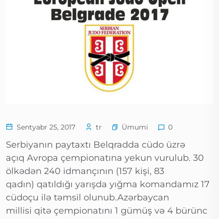
Ümumi
Sentyabr 25, 2017
tr
0
Serbiyanın paytaxtı Belqradda cüdo üzrə
açıq Avropa çempionatına yekun vurulub. 30
ölkədən 240 idmançının (157 kişi, 83
qadın) qatıldığı yarışda yığma komandamız 17
cüdoçu ilə təmsil olunub.Azərbaycan
millisi qitə çempionatını 1 gümüş və 4 bürünc