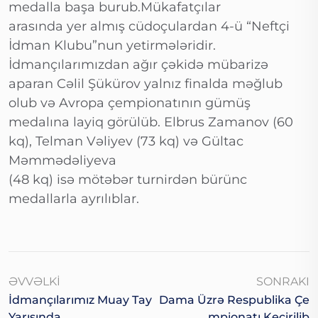
medalla başa burub.Mükafatçılar
arasında yer almış cüdoçulardan 4-ü “Neftçi
İdman Klubu”nun yetirmələridir.
İdmançılarımızdan ağır çəkidə mübarizə
aparan Cəlil Şükürov yalnız finalda məğlub
olub və Avropa çempionatının gümüş
medalına layiq görülüb. Elbrus Zamanov (60
kq), Telman Vəliyev (73 kq) və Gültac
Məmmədəliyeva
(48 kq) isə mötəbər turnirdən bürünc
medallarla ayrılıblar.
ƏVVƏLKI
SONRAKI
İdmançılarımız Muay Tay
Dama Üzrə Respublika Çe
Yarışında
Mpionatı Keçirilib