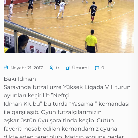
Ümumi
Noyabr 21, 2017
tr
0
Bakı İdman
Sarayında futzal üzrə Yüksək Liqada VIII turun
oyunları keçirilib.”Neftçi
İdman Klubu” bu turda “Yasamal” komandası
ilə qarşılaşıb. Oyun futzalçılarımızın
aşkar üstünlüyü şəraitində keçib. Cütün
favoriti hesab edilən komandamız oyuna
diktə edən tərəf olub. Matçın sonuna qədər