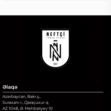
Əlaqə
Azərbaycan, Bakı ş.,
Suraxanı r., Qaraçuxur q.
AZ 1048, Ə. Mehbalıyev 10