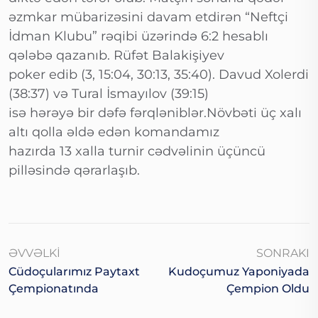
əzmkar mübarizəsini davam etdirən “Neftçi
İdman Klubu” rəqibi üzərində 6:2 hesablı
qələbə qazanıb. Rüfət Balakişiyev
poker edib (3, 15:04, 30:13, 35:40). Davud Xolerdi
(38:37) və Tural İsmayılov (39:15)
isə hərəyə bir dəfə fərqləniblər.Növbəti üç xalı
altı qolla əldə edən komandamız
hazırda 13 xalla turnir cədvəlinin üçüncü
pilləsində qərarlaşıb.
ƏVVƏLKI
SONRAKI
Cüdoçularımız Paytaxt
Kudoçumuz Yaponiyada
Çempionatında
Çempion Oldu