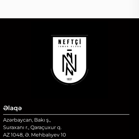
Əlaqə
Azərbaycan, Bakı ş.,
Suraxanı r., Qaraçuxur q.
AZ 1048, Ə. Mehbalıyev 10