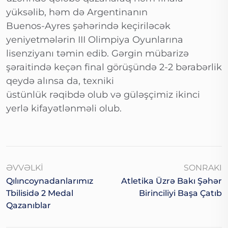
yüksəlib, həm də Argentinanın
Buenos-Ayres şəhərində keçiriləcək
yeniyetmələrin III Olimpiya Oyunlarına
lisenziyanı təmin edib. Gərgin mübarizə
şəraitində keçən final görüşündə 2-2 bərabərlik
qeydə alınsa da, texniki
üstünlük rəqibdə olub və güləşçimiz ikinci
yerlə kifayətlənməli olub.
ƏVVƏLKI
SONRAKI
Qılıncoynadanlarımız
Atletika Üzrə Bakı Şəhər
Tbilisidə 2 Medal
Birinciliyi Başa Çatıb
Qazanıblar