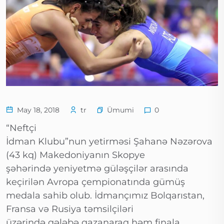
Ümumi
May 18, 2018
tr
0
“Neftçi
İdman Klubu”nun yetirməsi Şahanə Nəzərova
(43 kq) Makedoniyanın Skopye
şəhərində yeniyetmə güləşçilər arasında
keçirilən Avropa çempionatında gümüş
medala sahib olub. İdmançımız Bolqarıstan,
Fransa və Rusiya təmsilçiləri
üzərində qələbə qazanaraq həm finala