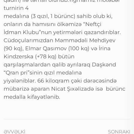
qadın) ilə təmsil olunub.Yığmamız mötəbər
turnirin 4
medalına (3 qızıl, 1 bürünc) sahib olub ki,
onların da hamısını ölkəmizə “Neftçi
İdman Klubu”nun yetirmələri qazandırıblar.
Cüdoçularımızdan Məmmədəli Mehdiyev
(90 kq), Elmar Qasımov (100 kq) və İrina
Kindzerska (+78 kq) bütün
qarşılaşmalardan qalib ayrılaraq Daşkənd
“Qran pri”sinin qızıl medalına
yiyələniblər. 66 kiloqram çəki dərəcəsində
mübarizə aparan Nicat Şıxəlizadə isə bürünc
medalla kifayətlənib.
ƏVVƏLKI
SONRAKI