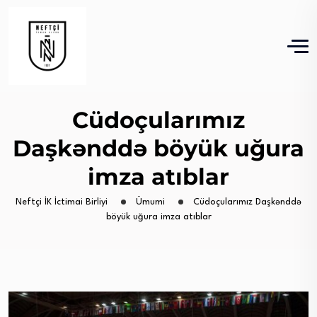
Cüdoçularımız
Daşkənddə böyük uğura
imza atıblar
Neftçi İK İctimai Birliyi
Ümumi
Cüdoçularımız Daşkənddə
böyük uğura imza atıblar