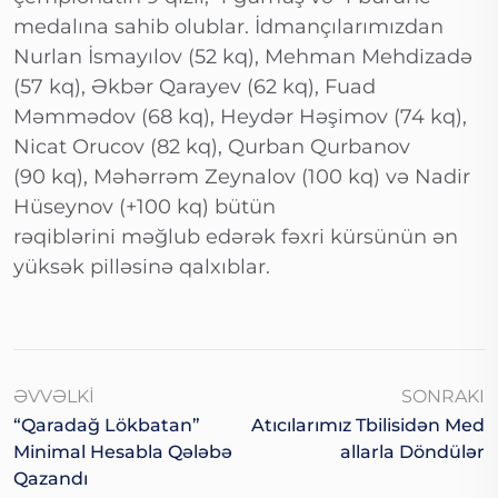
medalına sahib olublar. İdmançılarımızdan
Nurlan İsmayılov (52 kq), Mehman Mehdizadə
(57 kq), Əkbər Qarayev (62 kq), Fuad
Məmmədov (68 kq), Heydər Həşimov (74 kq),
Nicat Orucov (82 kq), Qurban Qurbanov
(90 kq), Məhərrəm Zeynalov (100 kq) və Nadir
Hüseynov (+100 kq) bütün
rəqiblərini məğlub edərək fəxri kürsünün ən
yüksək pilləsinə qalxıblar.
ƏVVƏLKI
SONRAKI
“Qaradağ Lökbatan”
Atıcılarımız Tbilisidən Med
Minimal Hesabla Qələbə
Allarla Döndülər
Qazandı