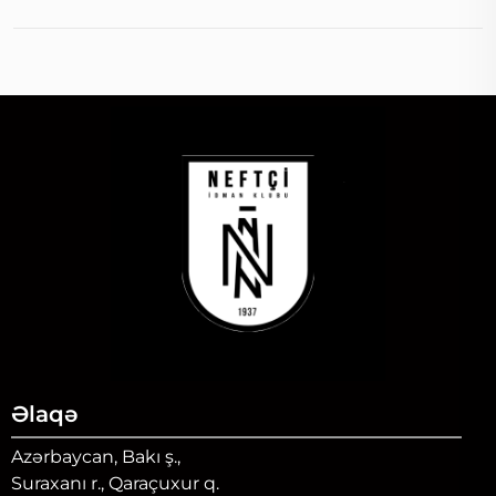
Əlaqə
Azərbaycan, Bakı ş.,
Suraxanı r., Qaraçuxur q.