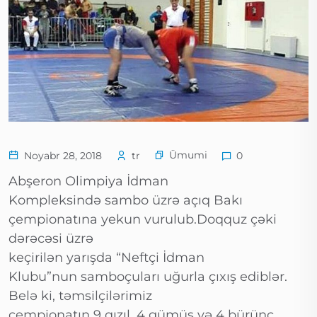
Ümumi
Noyabr 28, 2018
tr
0
Abşeron Olimpiya İdman
Kompleksində sambo üzrə açıq Bakı
çempionatına yekun vurulub.Doqquz çəki
dərəcəsi üzrə
keçirilən yarışda “Neftçi İdman
Klubu”nun samboçuları uğurla çıxış ediblər.
Belə ki, təmsilçilərimiz
çempionatın 9 qızıl, 4 gümüş və 4 bürünc