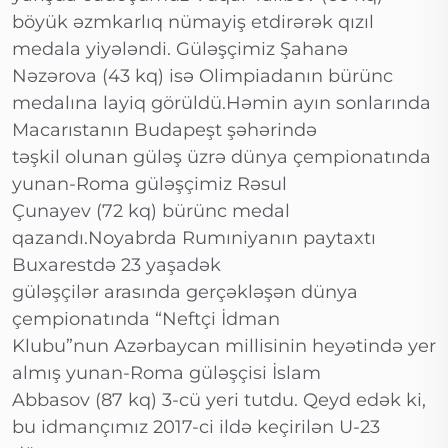
böyük əzmkarlıq nümayiş etdirərək qızıl
medala yiyələndi. Güləşçimiz Şahanə
Nəzərova (43 kq) isə Olimpiadanın bürünc
medalına layiq görüldü.Həmin ayın sonlarında
Macarıstanın Budapeşt şəhərində
təşkil olunan güləş üzrə dünya çempionatında
yunan-Roma güləşçimiz Rəsul
Çunayev (72 kq) bürünc medal
qazandı.Noyabrda Rumıniyanın paytaxtı
Buxarestdə 23 yaşadək
güləşçilər arasında gerçəkləşən dünya
çempionatında “Neftçi İdman
Klubu”nun Azərbaycan millisinin heyətində yer
almış yunan-Roma güləşçisi İslam
Abbasov (87 kq) 3-cü yeri tutdu. Qeyd edək ki,
bu idmançımız 2017-ci ildə keçirilən U-23