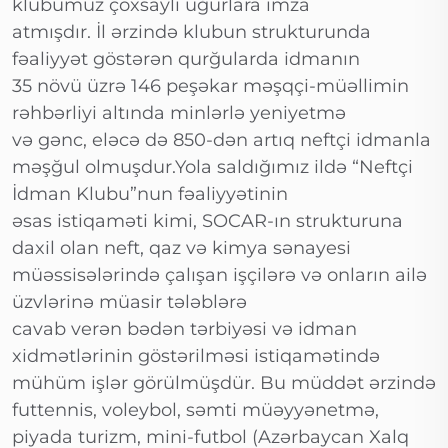
klubumuz çoxsaylı uğurlara imza
atmışdır. İl ərzində klubun strukturunda
fəaliyyət göstərən qurğularda idmanın
35 növü üzrə 146 peşəkar məşqçi-müəllimin
rəhbərliyi altında minlərlə yeniyetmə
və gənc, eləcə də 850-dən artıq neftçi idmanla
məşğul olmuşdur.Yola saldığımız ildə “Neftçi
İdman Klubu”nun fəaliyyətinin
əsas istiqaməti kimi, SOCAR-ın strukturuna
daxil olan neft, qaz və kimya sənayesi
müəssisələrində çalışan işçilərə və onların ailə
üzvlərinə müasir tələblərə
cavab verən bədən tərbiyəsi və idman
xidmətlərinin göstərilməsi istiqamətində
mühüm işlər görülmüşdür. Bu müddət ərzində
futtennis, voleybol, səmti müəyyənetmə,
piyada turizm, mini-futbol (Azərbaycan Xalq