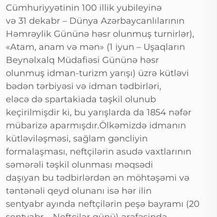
Cümhuriyyətinin 100 illik yubileyinə
və 31 dekabr – Dünya Azərbaycanlılarının
Həmrəylik Gününə həsr olunmuş turnirlər),
«Atam, anam və mən» (1 iyun – Uşaqların
Beynəlxalq Müdafiəsi Gününə həsr
olunmuş idman-turizm yarışı) üzrə kütləvi
bədən tərbiyəsi və idman tədbirləri,
eləcə də spartakiada təşkil olunub
keçirilmişdir ki, bu yarışlarda da 1854 nəfər
mübarizə aparmışdır.Ölkəmizdə idmanın
kütləviləşməsi, sağlam gəncliyin
formalaşması, neftçilərin asudə vaxtlarının
səmərəli təşkil olunması məqsədi
daşıyan bu tədbirlərdən ən möhtəşəmi və
təntənəli qeyd olunanı isə hər ilin
sentyabr ayında neftçilərin peşə bayramı (20