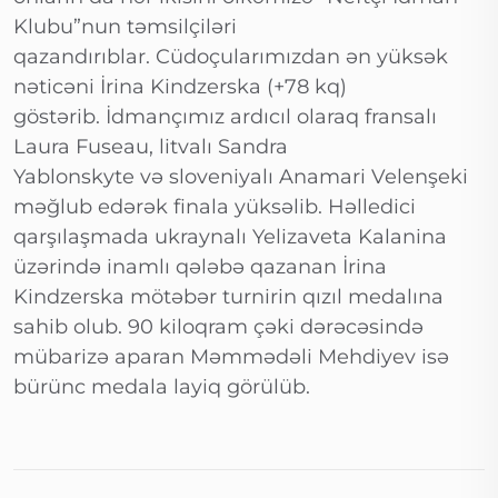
Klubu”nun təmsilçiləri
qazandırıblar. Cüdoçularımızdan ən yüksək
nəticəni İrina Kindzerska (+78 kq)
göstərib. İdmançımız ardıcıl olaraq fransalı
Laura Fuseau, litvalı Sandra
Yablonskyte və sloveniyalı Anamari Velenşeki
məğlub edərək finala yüksəlib. Həlledici
qarşılaşmada ukraynalı Yelizaveta Kalanina
üzərində inamlı qələbə qazanan İrina
Kindzerska mötəbər turnirin qızıl medalına
sahib olub. 90 kiloqram çəki dərəcəsində
mübarizə aparan Məmmədəli Mehdiyev isə
bürünc medala layiq görülüb.