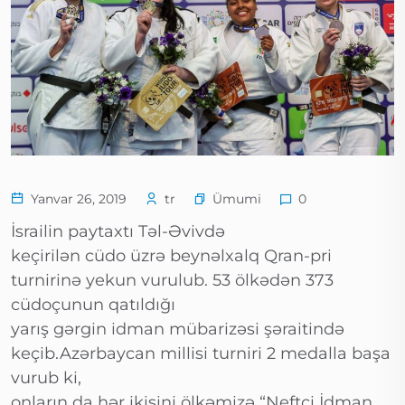
Ümumi
Yanvar 26, 2019
tr
0
İsrailin paytaxtı Təl-Əvivdə
keçirilən cüdo üzrə beynəlxalq Qran-pri
turnirinə yekun vurulub. 53 ölkədən 373
cüdoçunun qatıldığı
yarış gərgin idman mübarizəsi şəraitində
keçib.Azərbaycan millisi turniri 2 medalla başa
vurub ki,
onların da hər ikisini ölkəmizə “Neftçi İdman