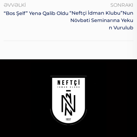
ƏVVƏLKI
SONRAKI
“Neftçi İdman Klubu”nun
“Bos Şelf” Yenə Qalib Oldu
Növbəti Seminarına Yeku
N Vurulub