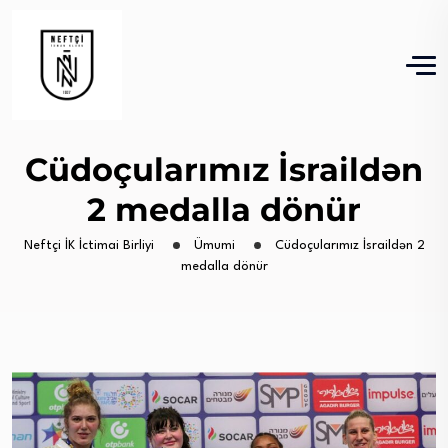
Cüdoçularımız İsraildən
2 medalla dönür
Neftçi İK İctimai Birliyi
Ümumi
Cüdoçularımız İsraildən 2
medalla dönür