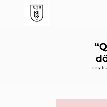
“Q
dö
Neftçi İK İ