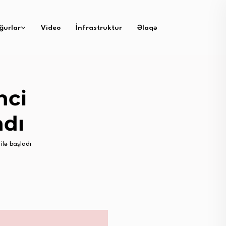
ğurlar
Video
İnfrastruktur
Əlaqə
nci
adı
lə başladı