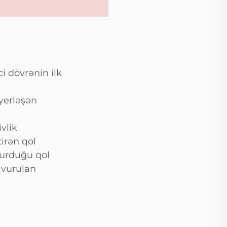
i dövrənin ilk
yerləşən
vlik
irən qol
urduğu qol
 vurulan