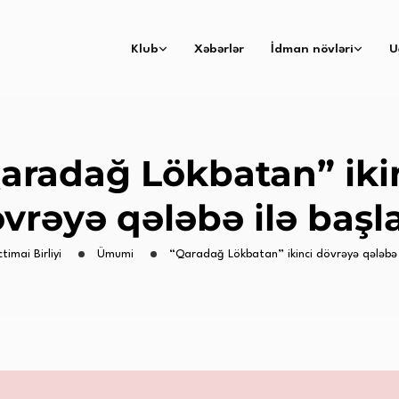
Klub
Xəbərlər
İdman növləri
U
aradağ Lökbatan” iki
vrəyə qələbə ilə başl
ctimai Birliyi
Ümumi
“Qaradağ Lökbatan” ikinci dövrəyə qələbə i