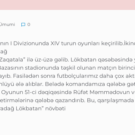
Ümumi
0
 I Divizionunda XIV turun oyunları keçirilib.İkinc
dağ
aqatala” ilə üz-üzə gəlib. Lökbatan qəsəbəsində 
zasının stadionunda təşkil olunan matçın birinci
yıb. Fasilədən sonra futbolçularımız daha çox akti
nlüyü ələ alıblar. Belədə komandamıza qələbə gət
. Oyunun 51-ci dəqiqəsində Rüfət Məmmədovun v
etirmələrinə qələbə qazandırıb. Bu, qarşılaşmada
radağ Lökbatan” növbəti