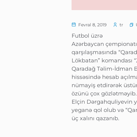
Fevral 8, 2019
tr
Futbol üzrə
Azərbaycan çempionatının
qarşılaşmasında “Qara
Lökbatan” komandası “Z
Qaradağ Təlim-İdman Ba
hissəsində hesab açılma
nümayiş etdirərək üstü
özünü çox gözlətməyib
Elçin Dərgahquliyevin y
yeganə qol olub və “Qa
üç xalını qazanıb.