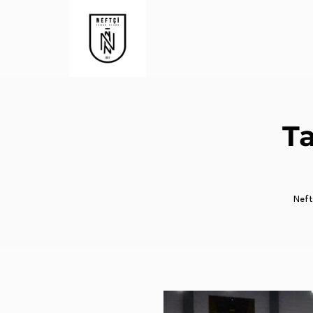
T
Neftç