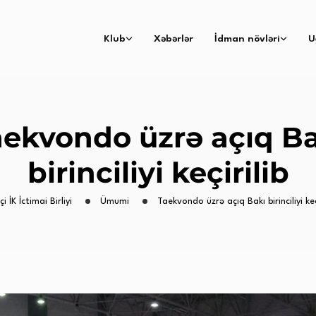
Klub
Xəbərlər
İdman növləri
U
aekvondo üzrə açıq Ba
birinciliyi keçirilib
i İK İctimai Birliyi
Ümumi
Taekvondo üzrə açıq Bakı birinciliyi keç