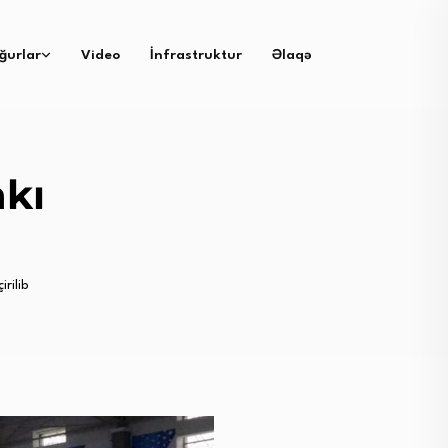
ğurlar
Video
İnfrastruktur
Əlaqə
kı
irilib