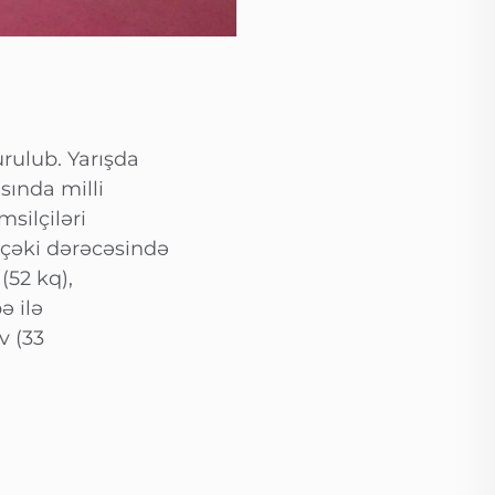
rulub. Yarışda
ında milli
silçiləri
 çəki dərəcəsində
(52 kq),
ə ilə
v (33