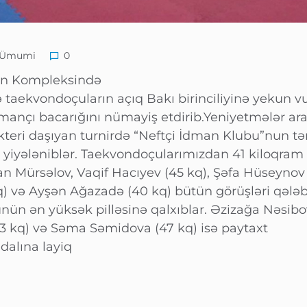
Ümumi
0
an Kompleksində
 taekvondoçuların açıq Bakı birinciliyinə yekun vu
nçı bacarığını nümayiş etdirib.Yeniyetmələr aras
eri daşıyan turnirdə “Neftçi İdman Klubu”nun təm
a yiyələniblər. Taekvondoçularımızdan 41 kiloqram
 Mürsəlov, Vaqif Hacıyev (45 kq), Şəfa Hüseynov 
) və Ayşən Ağazadə (40 kq) bütün görüşləri qələb
ünün ən yüksək pilləsinə qalxıblar. Əzizağa Nəsibo
3 kq) və Səma Səmidova (47 kq) isə paytaxt
dalına layiq