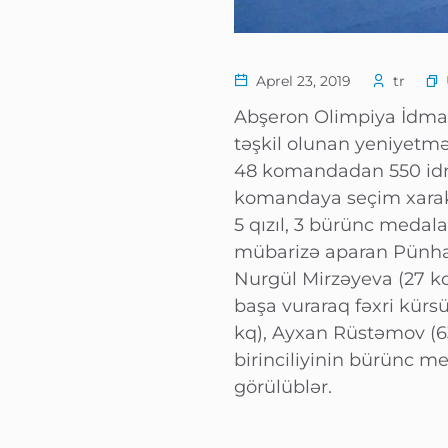
Aprel 23, 2019
tr
Abşeron Olimpiya İdm
təşkil olunan yeniyetmə
48 komandadan 550 idma
komandaya seçim xarakt
5 qızıl, 3 bürünc medal
mübarizə aparan Pünhan
Nurgül Mirzəyeva (27 kq
başa vuraraq fəxri kürs
kq), Ayxan Rüstəmov (6
birinciliyinin bürünc me
görülüblər.