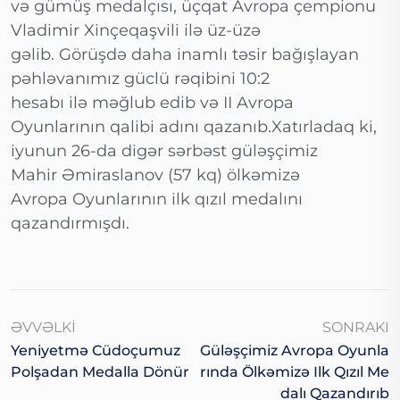
və gümüş medalçısı, üçqat Avropa çempionu
Vladimir Xinçeqaşvili ilə üz-üzə
gəlib. Görüşdə daha inamlı təsir bağışlayan
pəhləvanımız güclü rəqibini 10:2
hesabı ilə məğlub edib və II Avropa
Oyunlarının qalibi adını qazanıb.Xatırladaq ki,
iyunun 26-da digər sərbəst güləşçimiz
Mahir Əmiraslanov (57 kq) ölkəmizə
Avropa Oyunlarının ilk qızıl medalını
qazandırmışdı.
ƏVVƏLKI
SONRAKI
Yeniyetmə Cüdoçumuz
Güləşçimiz Avropa Oyunla
Polşadan Medalla Dönür
Rında Ölkəmizə Ilk Qızıl Me
Dalı Qazandırıb