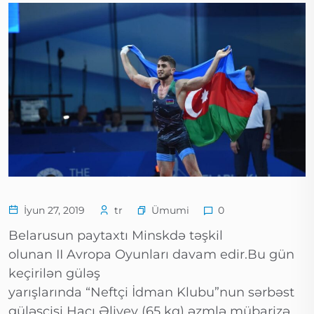
Ümumi
İyun 27, 2019
tr
0
Belarusun paytaxtı Minskdə təşkil
olunan II Avropa Oyunları davam edir.Bu gün
keçirilən güləş
yarışlarında “Neftçi İdman Klubu”nun sərbəst
güləşçisi Hacı Əliyev (65 kq) əzmlə mübarizə