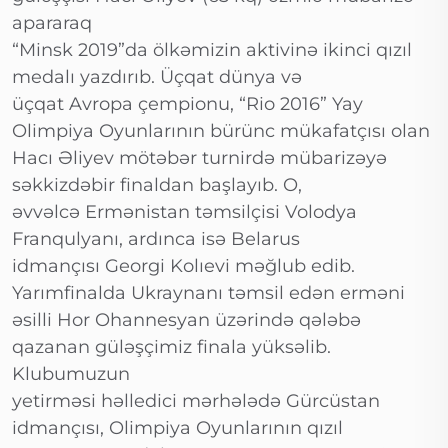
apararaq
“Minsk 2019”da ölkəmizin aktivinə ikinci qızıl
medalı yazdırıb. Üçqat dünya və
üçqat Avropa çempionu, “Rio 2016” Yay
Olimpiya Oyunlarının bürünc mükafatçısı olan
Hacı Əliyev mötəbər turnirdə mübarizəyə
səkkizdəbir finaldan başlayıb. O,
əvvəlcə Ermənistan təmsilçisi Volodya
Franqulyanı, ardınca isə Belarus
idmançısı Georgi Kolıevi məğlub edib.
Yarımfinalda Ukraynanı təmsil edən erməni
əsilli Hor Ohannesyan üzərində qələbə
qazanan güləşçimiz finala yüksəlib.
Klubumuzun
yetirməsi həlledici mərhələdə Gürcüstan
idmançısı, Olimpiya Oyunlarının qızıl