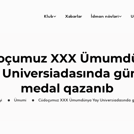
Klub
Xəbərlər
İdman növləri
U
oçumuz XXX Ümumd
 Universiadasında g
medal qazanıb
yi
Ümumi
Cüdoçumuz XXX Ümumdünya Yay Universiadasında g