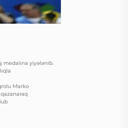
 medalına yiyələnib.
lıqla
qrolu Marko
 qazanaraq
lub