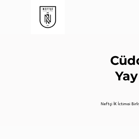
Cüd
Yay
Neftçi İK İctimai Birli