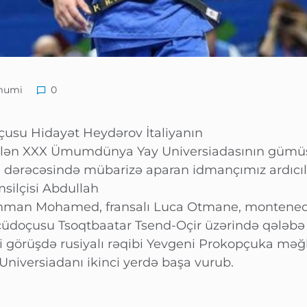
mumi
0
usu Hidayət Heydərov İtaliyanın
rilən XXX Ümumdünya Yay Universiadasının gümüş
i dərəcəsində mübarizə aparan idmançımız ardıcıl
silçisi Abdullah
ahman Mohamed, fransalı Luca Otmane, montene
cüdoçusu Tsoqtbaatar Tsend-Oçir üzərində qələbə
ici görüşdə rusiyalı rəqibi Yevgeni Prokopçuka məğ
niversiadanı ikinci yerdə başa vurub.