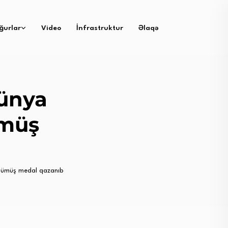
ğurlar
Video
İnfrastruktur
Əlaqə
ünya
ümüş
ümüş medal qazanıb