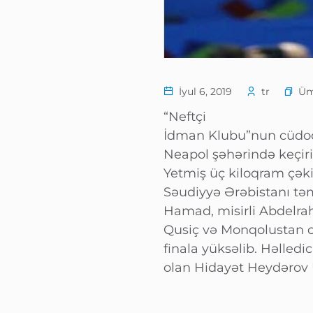
Ü
İyul 6, 2019
tr
“Neftçi
İdman Klubu”nun cüdoç
Neapol şəhərində keçi
Yetmiş üç kiloqram çək
Səudiyyə Ərəbistanı təm
Hamad, misirli Abdelr
Qusiç və Monqolustan 
finala yüksəlib. Həlled
olan Hidayət Heydərov U