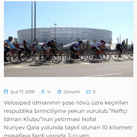
Ümumi
İyul 17, 2019
tr
0
Velosiped idmanının şose növü üzrə keçirilən
respublika birinciliyinə yekun vurulub.”Neftçi
İdman Klubu”nun yetirməsi Nofəl
Nuriyev Qala yolunda təşkil olunan 10 kilometr
məsafəyə fərdi yarışda 2-ci yeri