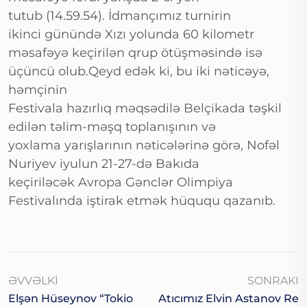
tutub (14.59.54). İdmançımız turnirin
ikinci günündə Xızı yolunda 60 kilometr
məsafəyə keçirilən qrup ötüşməsində isə
üçüncü olub.Qeyd edək ki, bu iki nəticəyə,
həmçinin
Festivala hazırlıq məqsədilə Belçikada təşkil
edilən təlim-məşq toplanışının və
yoxlama yarışlarının nəticələrinə görə, Nofəl
Nuriyev iyulun 21-27-də Bakıda
keçiriləcək Avropa Gənclər Olimpiya
Festivalında iştirak etmək hüququ qazanıb.
ƏVVƏLKI
SONRAKI
Elşən Hüseynov “Tokio
Atıcımız Elvin Astanov Re