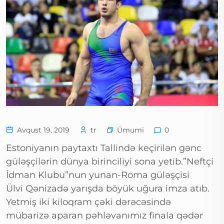
Ümumi
Avqust 19, 2019
tr
0
Estoniyanın paytaxtı Tallində keçirilən gənc
güləşçilərin dünya birinciliyi sona yetib.”Neftçi
İdman Klubu”nun yunan-Roma güləşçisi
Ülvi Qənizadə yarışda böyük uğura imza atıb.
Yetmiş iki kiloqram çəki dərəcəsində
mübarizə aparan pəhləvanımız finala qədər