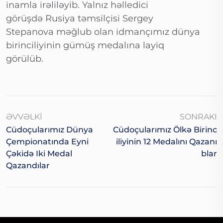
inamla irəliləyib. Yalnız həlledici
görüşdə Rusiya təmsilçisi Sergey
Stepanova məğlub olan idmançımız dünya
birinciliyinin gümüş medalına layiq
görülüb.
ƏVVƏLKI
SONRAKI
Cüdoçularımız Dünya
Cüdoçularımız Ölkə Birinc
Çempionatında Eyni
Iliyinin 12 Medalını Qazanı
Çəkidə Iki Medal
Blar
Qazandılar