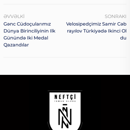
ƏVVƏLKI
SONRAKI
Gənc Cüdoçularımız
Velosipedçimiz Samir Cəb
Dünya Birinciliyinin Ilk
Rayılov Türkiyədə Ikinci Ol
Günündə Iki Medal
Du
Qazandılar