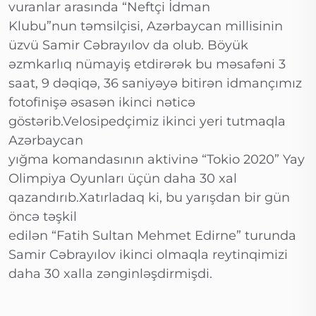
vuranlar arasında “Neftçi İdman
Klubu”nun təmsilçisi, Azərbaycan millisinin
üzvü Samir Cəbrayılov da olub. Böyük
əzmkarlıq nümayiş etdirərək bu məsafəni 3
saat, 9 dəqiqə, 36 saniyəyə bitirən idmançımız
fotofinişə əsasən ikinci nəticə
göstərib.Velosipedçimiz ikinci yeri tutmaqla
Azərbaycan
yığma komandasının aktivinə “Tokio 2020” Yay
Olimpiya Oyunları üçün daha 30 xal
qazandırıb.Xatırladaq ki, bu yarışdan bir gün
öncə təşkil
edilən “Fatih Sultan Mehmet Edirne” turunda
Samir Cəbrayılov ikinci olmaqla reytinqimizi
daha 30 xalla zənginləşdirmişdi.