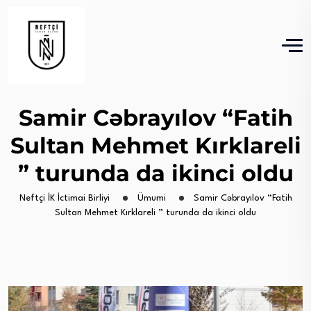
Samir Cəbrayılov “Fatih
Sultan Mehmet Kırklareli
” turunda da ikinci oldu
Neftçi İK İctimai Birliyi
Ümumi
Samir Cəbrayılov “Fatih
Sultan Mehmet Kırklareli ” turunda da ikinci oldu