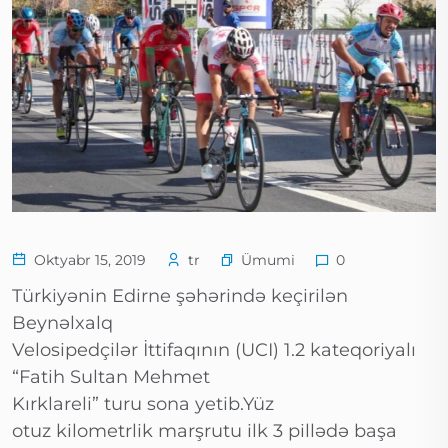
Ümumi
Oktyabr 15, 2019
tr
0
Türkiyənin Edirne şəhərində keçirilən
Beynəlxalq
Velosipedçilər İttifaqının (UCI) 1.2 kateqoriyalı
“Fatih Sultan Mehmet
Kırklareli” turu sona yetib.Yüz
otuz kilometrlik marşrutu ilk 3 pillədə başa