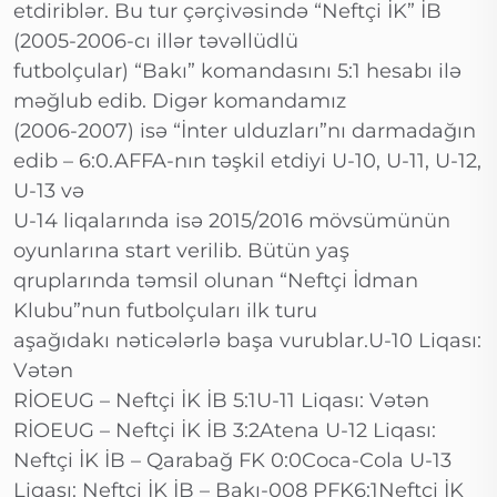
etdiriblər. Bu tur çərçivəsində “Neftçi İK” İB
(2005-2006-cı illər təvəllüdlü
futbolçular) “Bakı” komandasını 5:1 hesabı ilə
məğlub edib. Digər komandamız
(2006-2007) isə “İnter ulduzları”nı darmadağın
edib – 6:0.AFFA-nın təşkil etdiyi U-10, U-11, U-12,
U-13 və
U-14 liqalarında isə 2015/2016 mövsümünün
oyunlarına start verilib. Bütün yaş
qruplarında təmsil olunan “Neftçi İdman
Klubu”nun futbolçuları ilk turu
aşağıdakı nəticələrlə başa vurublar.U-10 Liqası:
Vətən
RİOEUG – Neftçi İK İB 5:1U-11 Liqası: Vətən
RİOEUG – Neftçi İK İB 3:2Atena U-12 Liqası:
Neftçi İK İB – Qarabağ FK 0:0Coca-Cola U-13
Liqası: Neftçi İK İB – Bakı-008 PFK6:1Neftçi İK