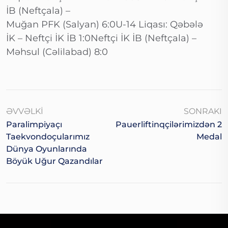
İB (Neftçala) –
Muğan PFK (Salyan) 6:0U-14 Liqası: Qəbələ
İK – Neftçi İK İB 1:0Neftçi İK İB (Neftçala) –
Məhsul (Cəlilabad) 8:0
ƏVVƏLKI
SONRAKI
Paralimpiyaçı
Pauerliftinqçilərimizdən 2
Taekvondoçularımız
Medal
Dünya Oyunlarında
Böyük Uğur Qazandılar