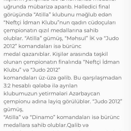
uğrunda mübarizə aparıb. Həlledici final
görüşündə “Atilla” klubunu məğlub edən
“Neftçi İdman Klubu”nun qadın cüdoçuları
çempionatın qızıl medallarına sahib
olublar. “Atilla” gümüş, “Məhsul” İK və “Judo
2012” komandaları isə bürünc
medal qazanıblar. Kişilər arasında təşkil
olunan çempionatın finalında “Neftçi İdman
Klubu” və “Judo 2012”
komandaları üz-üzə gəlib. Bu qarşılaşmadan
3:2 hesablı qələbə ilə ayrılan
klubumuzun yetirmələri Azərbaycan
çempionu adına layiq görülüblər. “Judo 2012”
gümüş,
“Atilla” və “Dinamo” komandaları isə bürünc
medallara sahib olublar.Qalib və