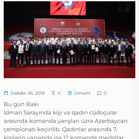
Ümumi
Dekabr 26, 2019
tr
0
Bu gün Bakı
İdman Sarayında kişi və qadın cüdoçular
arasında komanda yarışları üzrə Azərbaycan
çempionatı keçirilib. Qadınlar arasında 7,
kişilərin yarışında isə 12 komanda medallar