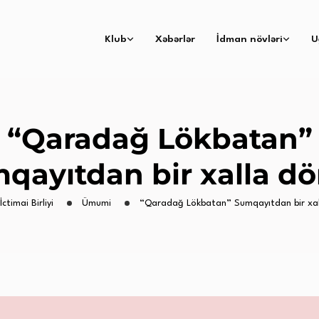
Klub
Xəbərlər
İdman növləri
U
“Qaradağ Lökbatan”
qayıtdan bir xalla d
İctimai Birliyi
Ümumi
“Qaradağ Lökbatan” Sumqayıtdan bir xa