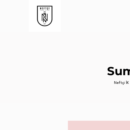
Sum
Neftçi İK 