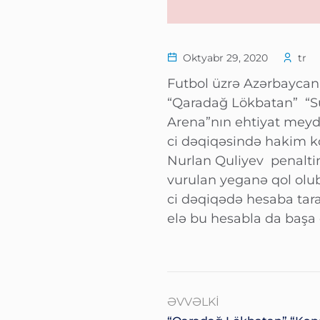
Oktyabr 29, 2020
tr
Futbol üzrə Azərbaycan 
“Qaradağ Lökbatan” “S
Arena”nın ehtiyat meyda
ci dəqiqəsində hakim k
Nurlan Quliyev penaltin
vurulan yeganə qol olub
ci dəqiqədə hesaba taraz
elə bu hesabla da başa 
ƏVVƏLKI