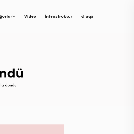
ğurlar
Video
İnfrastruktur
Əlaqə
öndü
lla döndü