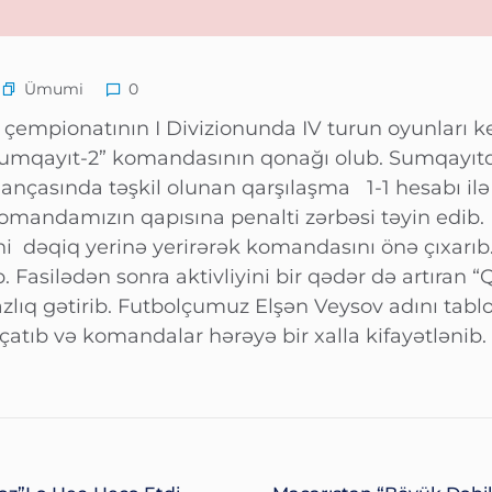
Ümumi
0
çempionatının I Divizionunda IV turun oyunları keç
umqayıt-2” komandasının qonağı olub. Sumqayıtd
nçasında təşkil olunan qarşılaşma 1-1 hesabı ilə
omandamızın qapısına penalti zərbəsi təyin edib.
i dəqiq yerinə yerirərək komandasını önə çıxarıb.
. Fasilədən sonra aktivliyini bir qədər də artıran
lıq gətirib. Futbolçumuz Elşən Veysov adını tabloy
çatıb və komandalar hərəyə bir xalla kifayətlənib.