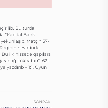
irilib. Bu turda
a “Kapital Bank
 yekunlaşıb. Matçın 37-
 Rəqibin heyətində
 Bu ilk hissədə qapılara
 “Qaradağ Lökbatan” 62-
a yazdırıb – 1:1. Oyun
SONRAKI