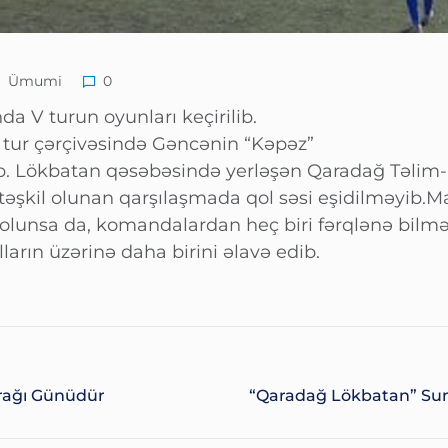
Ümumi
0
a V turun oyunları keçirilib.
tur çərçivəsində Gəncənin “Kəpəz”
b. Lökbatan qəsəbəsində yerləşən Qaradağ Təlim
əşkil olunan qarşılaşmada qol səsi eşidilməyib.Matç
 olunsa da, komandalardan heç biri fərqlənə bilm
arın üzərinə daha birini əlavə edib.
rağı Günüdür
“Qaradağ Lökbatan” Sum