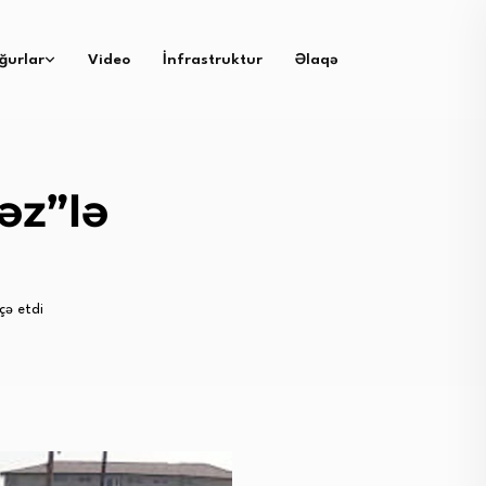
ğurlar
Video
İnfrastruktur
Əlaqə
əz”lə
çə etdi