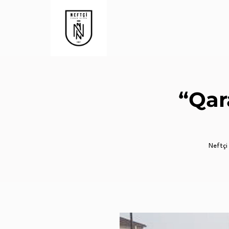
“Qar
Neftçi 