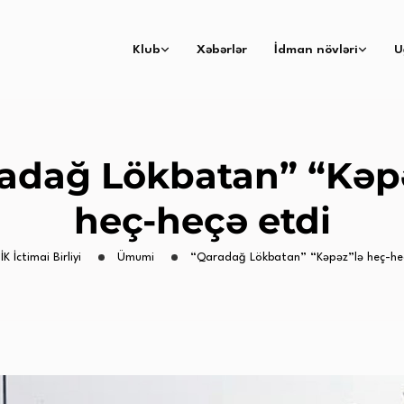
Klub
Xəbərlər
İdman növləri
U
adağ Lökbatan” “Kəp
heç-heçə etdi
İK İctimai Birliyi
Ümumi
“Qaradağ Lökbatan” “Kəpəz”lə heç-he