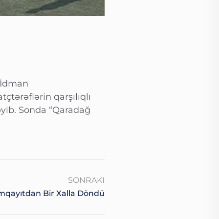
-İdman
tərəflərin qarşılıqlı
əyib. Sonda “Qaradağ
SONRAKI
qayıtdan Bir Xalla Döndü