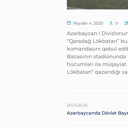
Noyabr 4, 2020
tr
Azərbaycan I Divizionund
“Qaradağ Lökbatan” bu 
komandasını qəbul edi
Bazasının stadionunda t
hücumları ilə müşayiət
Lökbatan” qazandığı xall
ƏVVƏLKI
Azərbaycanda Dövlət Bay