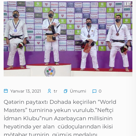
Ümumi
Yanvar 13, 2021
tr
0
Qətərin paytaxtı Dohada keçirilən “World
Masters” turnirinə yekun vurulub.”Neftçi
İdman Klubu”nun Azərbaycan millisinin
heyətində yer alan cüdoçularından ikisi
mötəbər turnirin gümüş medalını