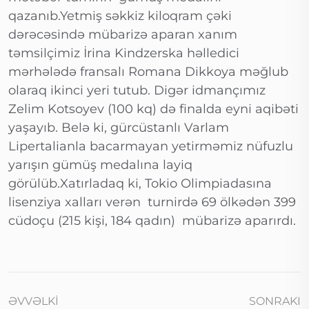
qazanıb.Yetmiş səkkiz kiloqram çəki
dərəcəsində mübarizə aparan xanım
təmsilçimiz İrina Kindzerska həlledici
mərhələdə fransalı Romana Dikkoya məğlub
olaraq ikinci yeri tutub. Digər idmançımız
Zelim Kotsoyev (100 kq) də finalda eyni aqibəti
yaşayıb. Belə ki, gürcüstanlı Varlam
Lipertalianla bacarmayan yetirməmiz nüfuzlu
yarışın gümüş medalına layiq
görülüb.Xatırladaq ki, Tokio Olimpiadasına
lisenziya xalları verən turnirdə 69 ölkədən 399
cüdoçu (215 kişi, 184 qadın) mübarizə aparırdı.
ƏVVƏLKI
SONRAKI