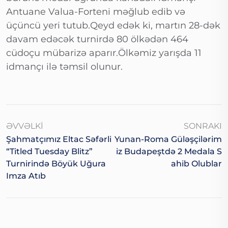
Antuane Valua-Forteni məğlub edib və
üçüncü yeri tutub.Qeyd edək ki, martın 28-dək
davam edəcək turnirdə 80 ölkədən 464
cüdoçu mübarizə aparır.Ölkəmiz yarışda 11
idmançı ilə təmsil olunur.
ƏVVƏLKI
SONRAKI
Şahmatçımız Eltac Səfərli
Yunan-Roma Güləşçilərim
“Titled Tuesday Blitz”
Iz Budapeştdə 2 Medala S
Turnirində Böyük Uğura
Ahib Olublar
Imza Atıb