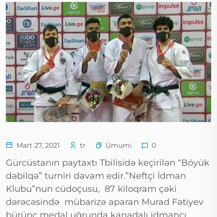
Ümumi
Mart 27, 2021
tr
0
Gürcüstanın paytaxtı Tbilisidə keçirilən “Böyük
dəbilqə” turniri davam edir.”Neftçi İdman
Klubu”nun cüdoçusu, 87 kiloqram çəki
dərəcəsində mübarizə aparan Murad Fətiyev
bürünc medal uğrunda kanadalı idmançı