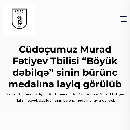
Cüdoçumuz Murad
Fətiyev Tbilisi “Böyük
dəbilqə” sinin bürünc
medalına layiq görülüb
Neftçi İK İctimai Birliyi
Ümumi
Cüdoçumuz Murad Fətiyev
Tbilisi “Böyük dəbilqə” sinin bürünc medalına layiq görülüb