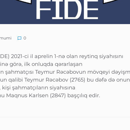
mumi
0
E) 2021-ci il aprelin 1-nə olan reytinq siyahısını
inə görə, ilk onluqda qərarlaşan
un şahmatçısı Teymur Rəcəbovun mövqeyi dəyişmə
un qalibi Teymur Rəcəbov (2765) bu dəfə də onun
 kişi şahmatçıların siyahısına
u Maqnus Karlsen (2847) başçılıq edir.