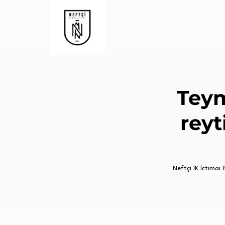
Teym
reyt
Neftçi İK İctimai Bi