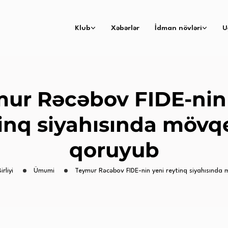
Klub
Xəbərlər
İdman növləri
U
ur Rəcəbov FIDE-nin
inq siyahısında mövq
qoruyub
rliyi
Ümumi
Teymur Rəcəbov FIDE-nin yeni reytinq siyahısında 