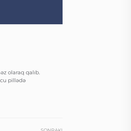
z olaraq qalıb.
cu pillədə
SONRAKI