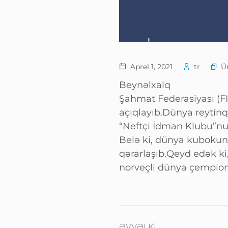
Ü
Aprel 1, 2021
tr
Beynəlxalq
Şahmat Federasiyası (FID
açıqlayıb.Dünya reytinq
“Neftçi İdman Klubu”n
Belə ki, dünya kubokun
qərarlaşıb.Qeyd edək ki,
norveçli dünya çempion
ƏVVƏLKI