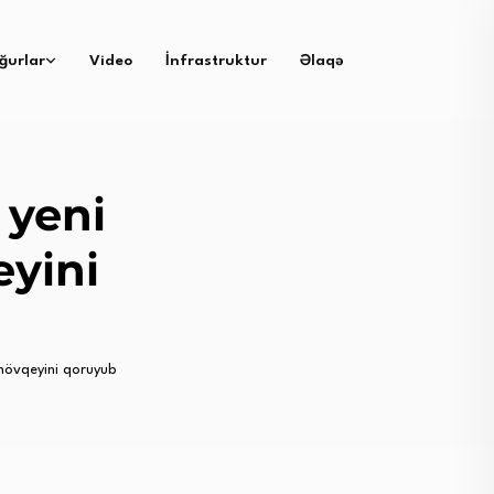
ğurlar
Video
İnfrastruktur
Əlaqə
 yeni
eyini
mövqeyini qoruyub