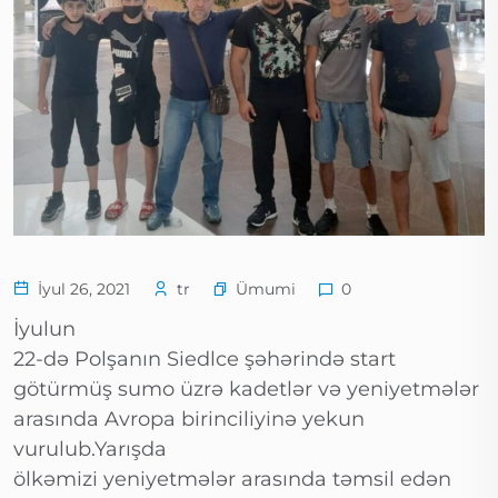
Ümumi
İyul 26, 2021
tr
0
İyulun
22-də Polşanın Siedlce şəhərində start
götürmüş sumo üzrə kadetlər və yeniyetmələr
arasında Avropa birinciliyinə yekun
vurulub.Yarışda
ölkəmizi yeniyetmələr arasında təmsil edən