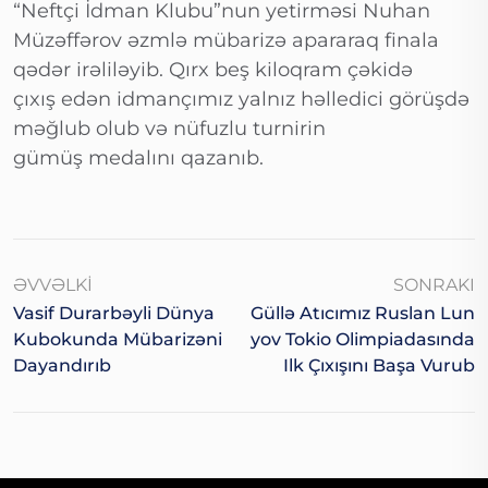
“Neftçi İdman Klubu”nun yetirməsi Nuhan
Müzəffərov əzmlə mübarizə apararaq finala
qədər irəliləyib. Qırx beş kiloqram çəkidə
çıxış edən idmançımız yalnız həlledici görüşdə
məğlub olub və nüfuzlu turnirin
gümüş medalını qazanıb.
ƏVVƏLKI
SONRAKI
Vasif Durarbəyli Dünya
Güllə Atıcımız Ruslan Lun
Kubokunda Mübarizəni
Yov Tokio Olimpiadasında
Dayandırıb
Ilk Çıxışını Başa Vurub