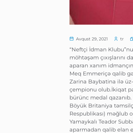
Avqust 29, 2021
tr
“Neftçi İdman Klubu”nu
möhtəşəm çıxışlarını d
aparan xanım idmançımı
Meq Emmeriçə qalib gəl
Zarina Baybatina ilə ü
çempionu olub.İkiqat p
bürünc medal qazanıb. 
Böyük Britaniya təmsilç
Respublikası) məğlub olu
Yamaykalı Teador Subb
aparmadan qalib elan e