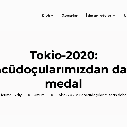
Klub
Xəbərlər
İdman növləri
U
Tokio-2020:
acüdoçularımızdan da
medal
 İctimai Birliyi
Ümumi
Tokio-2020: Paracüdoçularımızdan daha