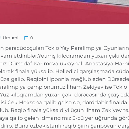
Ümumi
0
n paracüdoçuları Tokio Yay Paralimpiya Oyunları
avam etdiriblər.Yetmiş kiloqramdan yuxarı çəki d
z Dürsədəf Kərimova ukraynalı Anastasiya Harnik 
ərək finala yüksəlib. Həlledici qarşılaşmada cüd
z-üzə gəlib. Rəqibini ipponla məğlub edən Dürsəd
aralimpiya çempionumuz İlham Zəkiyev isə Tokio
Yüz kiloqramdan yuxarı çəki dərəcəsində çıxış ed
isi Cek Hoksona qalib gəlsə də, dörddəbir finald
b. Rəqib finala yüksəldiyi üçün İlham Zəkiyev təsə
aya qalib gələn idmançımız 3-cü yer uğrunda gö
dilib. Buna özbəkistanlı rəqib Şirin Şaripovun qa