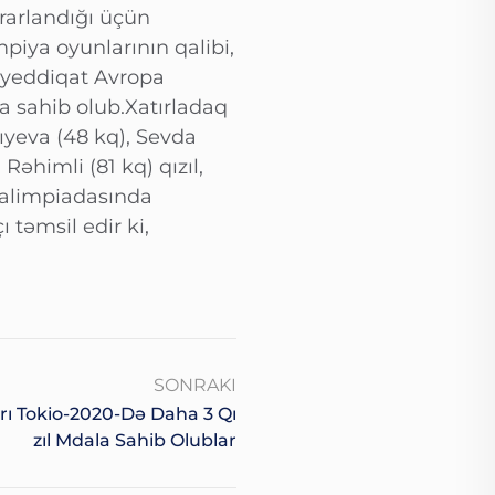
rarlandığı üçün
piya oyunlarının qalibi,
 yeddiqat Avropa
a sahib olub.Xatırladaq
ıyeva (48 kq), Sevda
əhimli (81 kq) qızıl,
ralimpiadasında
təmsil edir ki,
SONRAKI
 Tokio-2020-Də Daha 3 Qı
Zıl Mdala Sahib Olublar