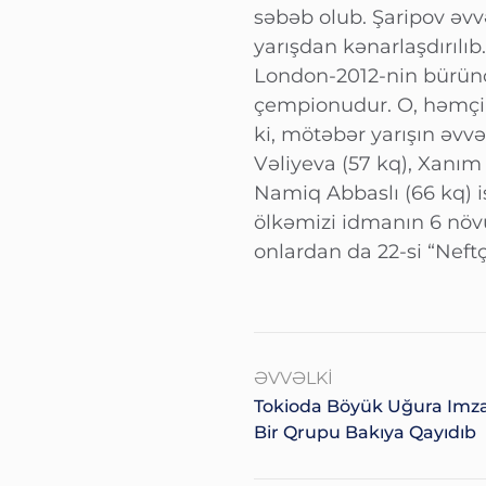
səbəb olub. Şaripov əv
yarışdan kənarlaşdırılı
London-2012-nin bürünc
çempionudur. O, həmçini
ki, mötəbər yarışın əv
Vəliyeva (57 kq), Xanım 
Namiq Abbaslı (66 kq) 
ölkəmizi idmanın 6 növü
onlardan da 22-si “Neft
ƏVVƏLKI
Tokioda Böyük Uğura Imza
Bir Qrupu Bakıya Qayıdıb