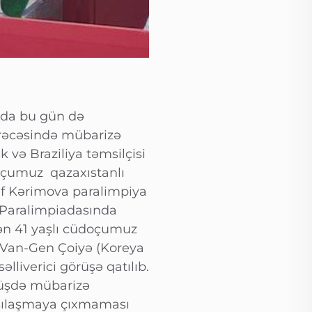
nda bu gün də
ərəcəsində mübarizə
və Braziliya təmsilçisi
oçumuz qazaxıstanlı
əf Kərimova paralimpiya
 Paralimpiadasında
ən 41 yaşlı cüdoçumuz
a Van-Gen Çoiyə (Koreya
lliverici görüşə qatılıb.
rüşdə mübarizə
rşılaşmaya çıxmaması