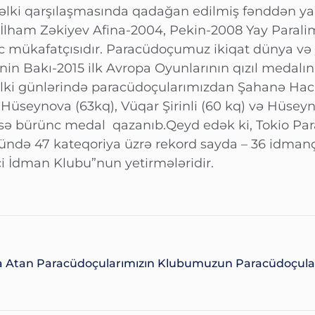
vəlki qarşılaşmasında qadağan edilmiş fənddən ya
b.İlham Zəkiyev Afina-2004, Pekin-2008 Yay Paralim
 mükafatçısıdır. Paracüdoçumuz ikiqat dünya və
n Bakı-2015 ilk Avropa Oyunlarının qızıl medalın
vəlki günlərində paracüdoçularımızdan Şahanə Hac
Hüseynova (63kq), Vüqar Şirinli (60 kq) və Hüseyn R
isə bürünc medal qazanıb.Qeyd edək ki, Tokio Pa
ndə 47 kateqoriya üzrə rekord sayda – 36 idmançı 
çi İdman Klubu”nun yetirmələridir.
 Atan Paracüdoçularımızın
Klubumuzun Paracüdoçuları