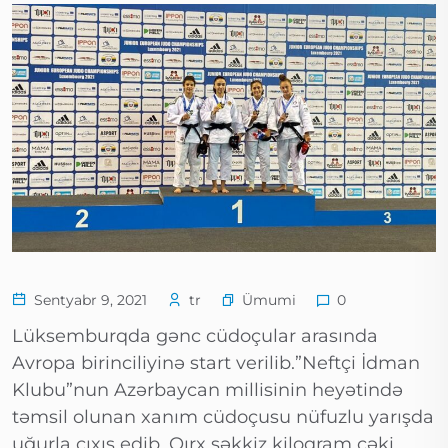
Ümumi
Sentyabr 9, 2021
tr
0
Lüksemburqda gənc cüdoçular arasında
Avropa birinciliyinə start verilib.”Neftçi İdman
Klubu”nun Azərbaycan millisinin heyətində
təmsil olunan xanım cüdoçusu nüfuzlu yarışda
uğurla çıxış edib. Qırx səkkiz kiloqram çəki