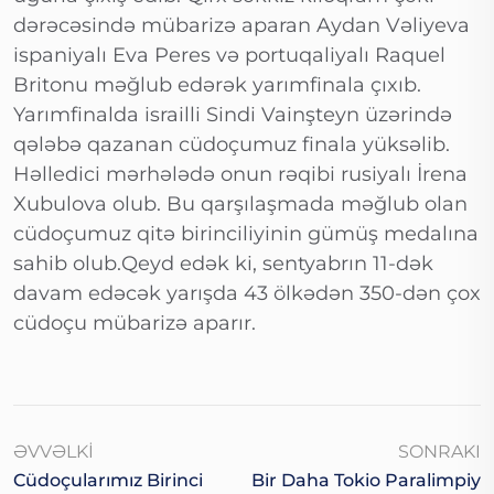
dərəcəsində mübarizə aparan Aydan Vəliyeva
ispaniyalı Eva Peres və portuqaliyalı Raquel
Britonu məğlub edərək yarımfinala çıxıb.
Yarımfinalda israilli Sindi Vainşteyn üzərində
qələbə qazanan cüdoçumuz finala yüksəlib.
Həlledici mərhələdə onun rəqibi rusiyalı İrena
Xubulova olub. Bu qarşılaşmada məğlub olan
cüdoçumuz qitə birinciliyinin gümüş medalına
sahib olub.Qeyd edək ki, sentyabrın 11-dək
davam edəcək yarışda 43 ölkədən 350-dən çox
cüdoçu mübarizə aparır.
ƏVVƏLKI
SONRAKI
Cüdoçularımız Birinci
Bir Daha Tokio Paralimpiy