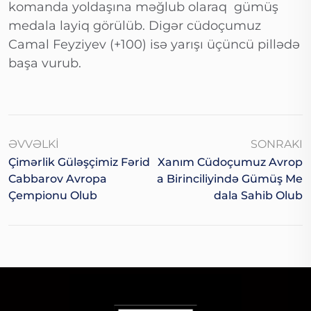
komanda yoldaşına məğlub olaraq gümüş
medala layiq görülüb. Digər cüdoçumuz
Camal Feyziyev (+100) isə yarışı üçüncü pillədə
başa vurub.
ƏVVƏLKI
SONRAKI
Çimərlik Güləşçimiz Fərid
Xanım Cüdoçumuz Avrop
Cabbarov Avropa
A Birinciliyində Gümüş Me
Çempionu Olub
Dala Sahib Olub