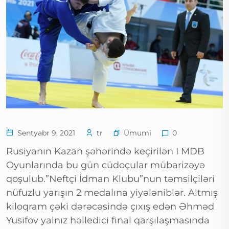
Ümumi
Sentyabr 9, 2021
tr
0
Rusiyanın Kazan şəhərində keçirilən I MDB
Oyunlarında bu gün cüdoçular mübarizəyə
qoşulub.”Neftçi İdman Klubu”nun təmsilçiləri
nüfuzlu yarışın 2 medalına yiyələniblər. Altmış
kiloqram çəki dərəcəsində çıxış edən Əhməd
Yusifov yalnız həlledici final qarşılaşmasında