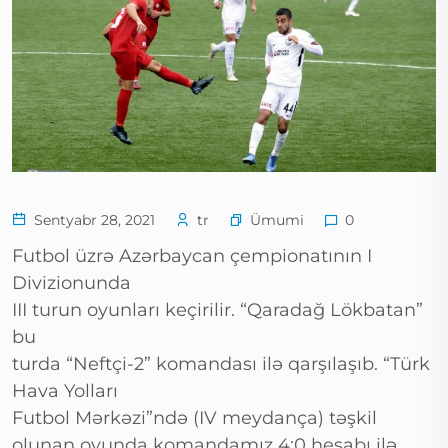
Ümumi
Sentyabr 28, 2021
tr
0
Futbol üzrə Azərbaycan çempionatının I
Divizionunda
III turun oyunları keçirilir. “Qaradağ Lökbatan”
bu
turda “Neftçi-2” komandası ilə qarşılaşıb. “Türk
Hava Yolları
Futbol Mərkəzi”ndə (IV meydança) təşkil
olunan oyunda komandamız 4:0 hesabı ilə