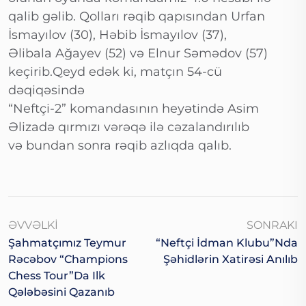
qalib gəlib. Qolları rəqib qapısından Urfan
İsmayılov (30), Həbib İsmayılov (37),
Əlibala Ağayev (52) və Elnur Səmədov (57)
keçirib.Qeyd edək ki, matçın 54-cü
dəqiqəsində
“Neftçi-2” komandasının heyətində Asim
Əlizadə qırmızı vərəqə ilə cəzalandırılıb
və bundan sonra rəqib azlıqda qalıb.
ƏVVƏLKI
SONRAKI
Şahmatçımız Teymur
“Neftçi İdman Klubu”nda
Rəcəbov “Champions
Şəhidlərin Xatirəsi Anılıb
Chess Tour”da Ilk
Qələbəsini Qazanıb