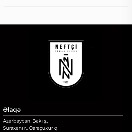
Əlaqə
Azərbaycan, Bakı ş.,
Suraxanı r., Qaraçuxur q.