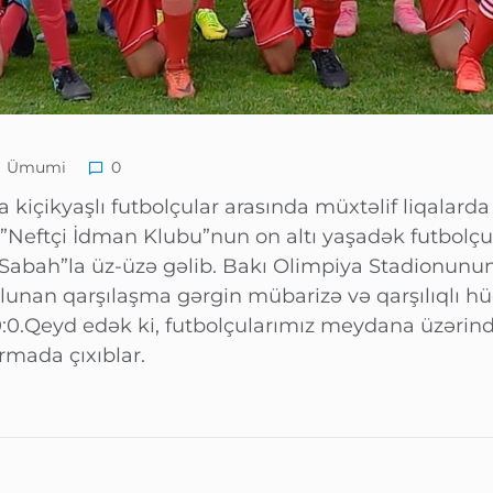
Ümumi
0
a kiçikyaşlı futbolçular arasında müxtəlif liqalard
lib.”Neftçi İdman Klubu”nun on altı yaşadək futbolç
Sabah”la üz-üzə gəlib. Bakı Olimpiya Stadionunun
lunan qarşılaşma gərgin mübarizə və qarşılıqlı hü
:0.Qeyd edək ki, futbolçularımız meydana üzərind
rmada çıxıblar.