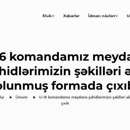
Klub
Xəbərlər
İdman növləri
U
16 komandamız meyd
hidlərimizin şəkilləri 
olunmuş formada çıxı
iyi
Ümumi
U-16 komandamız meydana şəhidlərimizin şəkilləri 
çıxıb