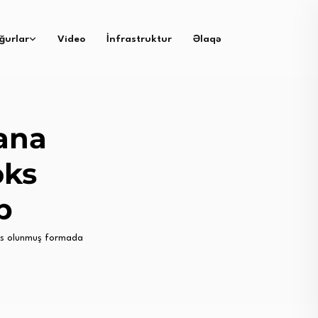
ğurlar
Video
İnfrastruktur
Əlaqə
ana
əks
b
əks olunmuş formada