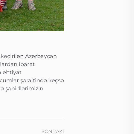
a keçirilən Azərbaycan
ulardan ibarət
 ehtiyat
cumlar şəraitində keçsə
ə şəhidlərimizin
SONRAKI