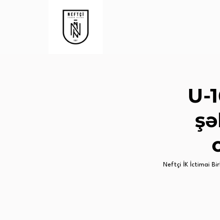
U-
şə
Neftçi İK İctimai Birl