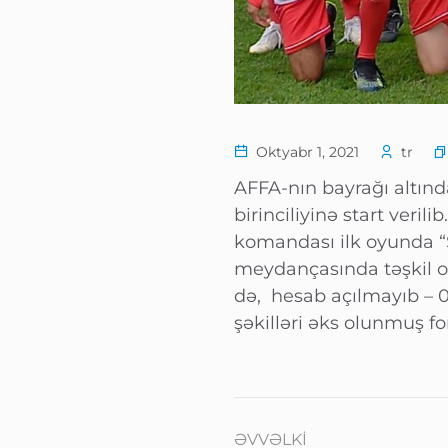
Oktyabr 1, 2021
tr
AFFA-nın bayrağı altınd
birinciliyinə start veri
komandası ilk oyunda “
meydançasında təşkil o
də, hesab açılmayıb – 0
şəkilləri əks olunmuş fo
ƏVVƏLKI