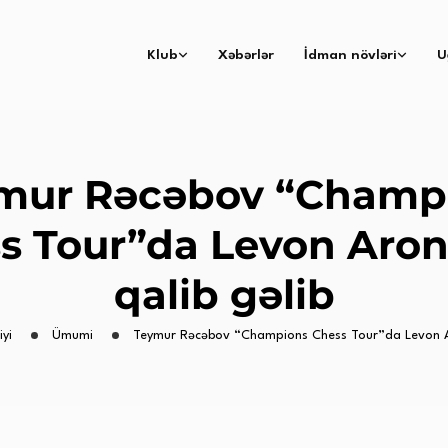
Klub
Xəbərlər
İdman növləri
U
mur Rəcəbov “Champ
s Tour”da Levon Aro
qalib gəlib
iyi
Ümumi
Teymur Rəcəbov “Champions Chess Tour”da Levon Ar