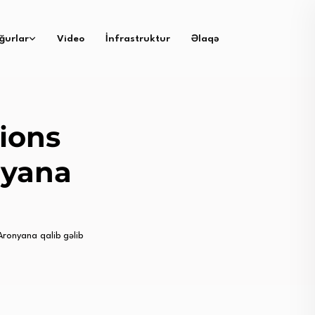
ğurlar
Video
İnfrastruktur
Əlaqə
ions
nyana
onyana qalib gəlib