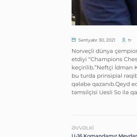
Sentyabr 30, 2021
tr
Norveçli dünya çempion
etdiyi “Champions Chess
keçirilib.”Neftçi İdma
bu turda prinsipial rəqi
qələbə qazanıb.Qeyd ed
təmsilçisi Uesli So ilə q
ƏVVƏLKI
U-16 Komandamız Meydana 