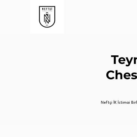
Tey
Ches
Neftçi İK İctimai Birl