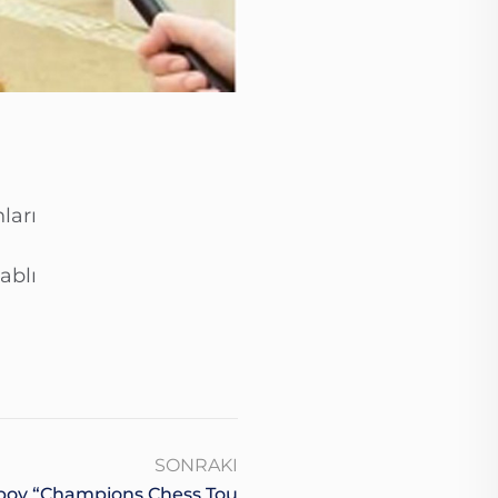
ları
ablı
SONRAKI
bov “Champions Chess Tou