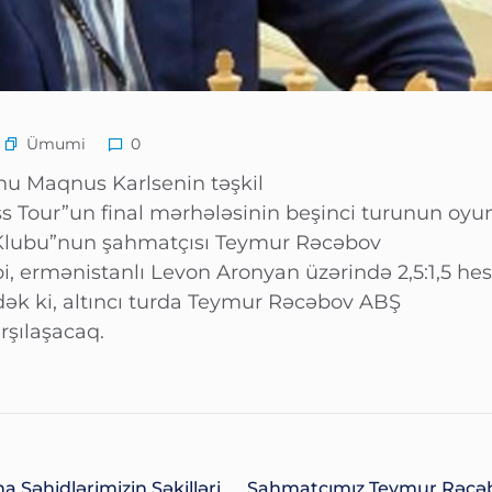
Ümumi
0
u Maqnus Karlsenin təşkil
 Tour”un final mərhələsinin beşinci turunun oyun
n Klubu”nun şahmatçısı Teymur Rəcəbov
bi, ermənistanlı Levon Aronyan üzərində 2,5:1,5 hes
ək ki, altıncı turda Teymur Rəcəbov ABŞ
arşılaşacaq.
Şəhidlərimizin Şəkilləri
Şahmatçımız Teymur Rəcə