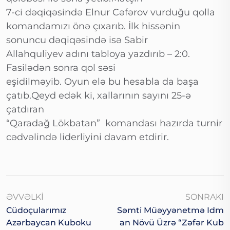
7-ci dəqiqəsində Elnur Cəfərov vurduğu qolla
komandamızı önə çıxarıb. İlk hissənin
sonuncu dəqiqəsində isə Sabir
Allahquliyev adını tabloya yazdırıb – 2:0.
Fasilədən sonra qol səsi
eşidilməyib. Oyun elə bu hesabla da başa
çatıb.Qeyd edək ki, xallarının sayını 25-ə
çatdıran
“Qaradağ Lökbatan” komandası hazırda turnir
cədvəlində liderliyini davam etdirir.
ƏVVƏLKI
SONRAKI
Cüdoçularımız
Səmti Müəyyənetmə Idm
Azərbaycan Kuboku
An Növü Üzrə “Zəfər Kub