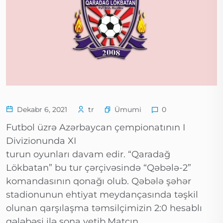
Ümumi
Dekabr 6, 2021
tr
0
Futbol üzrə Azərbaycan çempionatının I
Divizionunda XI
turun oyunları davam edir. “Qaradağ
Lökbatan” bu tur çərçivəsində “Qəbələ-2”
komandasının qonağı olub. Qəbələ şəhər
stadionunun ehtiyat meydançasında təşkil
olunan qarşılaşma təmsilçimizin 2:0 hesablı
qələbəsi ilə sona yetib.Matçın