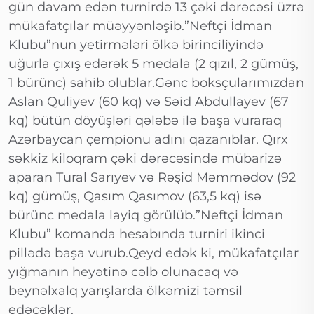
gün davam edən turnirdə 13 çəki dərəcəsi üzrə
mükafatçılar müəyyənləşib.”Neftçi İdman
Klubu”nun yetirmələri ölkə birinciliyində
uğurla çıxış edərək 5 medala (2 qızıl, 2 gümüş,
1 bürünc) sahib olublar.Gənc boksçularımızdan
Aslan Quliyev (60 kq) və Səid Abdullayev (67
kq) bütün döyüşləri qələbə ilə başa vuraraq
Azərbaycan çempionu adını qazanıblar. Qırx
səkkiz kiloqram çəki dərəcəsində mübarizə
aparan Tural Sarıyev və Rəşid Məmmədov (92
kq) gümüş, Qasım Qasımov (63,5 kq) isə
bürünc medala layiq görülüb.”Neftçi İdman
Klubu” komanda hesabında turniri ikinci
pillədə başa vurub.Qeyd edək ki, mükafatçılar
yığmanın heyətinə cəlb olunacaq və
beynəlxalq yarışlarda ölkəmizi təmsil
edəcəklər.