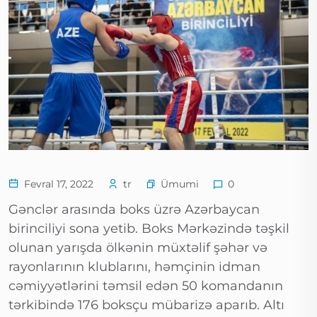
Ümumi
Fevral 17, 2022
tr
0
Gənclər arasında boks üzrə Azərbaycan
birinciliyi sona yetib. Boks Mərkəzində təşkil
olunan yarışda ölkənin müxtəlif şəhər və
rayonlarının klublarını, həmçinin idman
cəmiyyətlərini təmsil edən 50 komandanın
tərkibində 176 boksçu mübarizə aparıb. Altı