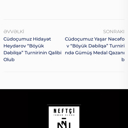
ƏVVƏLKI
SONRAKI
Cüdoçumuz Hidayət
Cüdoçumuz Yaşar Nəcəfo
Heydərov “Böyük
V “Böyük Dəbilqə” Turniri
Dəbilqə” Turnirinin Qalibi
Ndə Gümüş Medal Qazanı
Olub
B