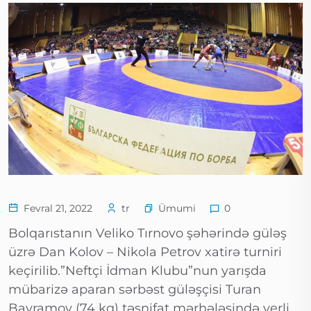
Ümumi
Fevral 21, 2022
tr
0
Bolqarıstanın Veliko Tırnovo şəhərində güləş
üzrə Dan Kolov – Nikola Petrov xatirə turniri
keçirilib.”Neftçi İdman Klubu”nun yarışda
mübarizə aparan sərbəst güləşçisi Turan
Bayramov (74 kq) təsnifat mərhələsində yerli