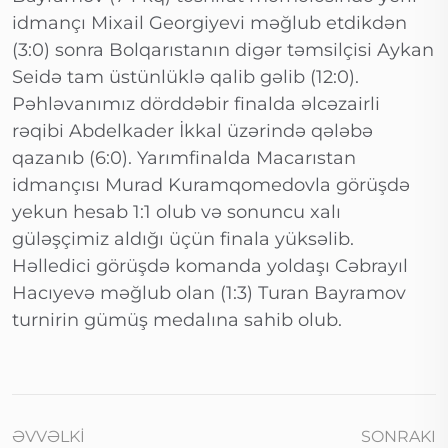
idmançı Mixail Georgiyevi məğlub etdikdən
(3:0) sonra Bolqarıstanın digər təmsilçisi Aykan
Seidə tam üstünlüklə qalib gəlib (12:0).
Pəhləvanımız dörddəbir finalda əlcəzairli
rəqibi Abdelkader İkkal üzərində qələbə
qazanıb (6:0). Yarımfinalda Macarıstan
idmançısı Murad Kuramqomedovla görüşdə
yekun hesab 1:1 olub və sonuncu xalı
güləşçimiz aldığı üçün finala yüksəlib.
Həlledici görüşdə komanda yoldaşı Cəbrayıl
Hacıyevə məğlub olan (1:3) Turan Bayramov
turnirin gümüş medalına sahib olub.
ƏVVƏLKI
SONRAKI