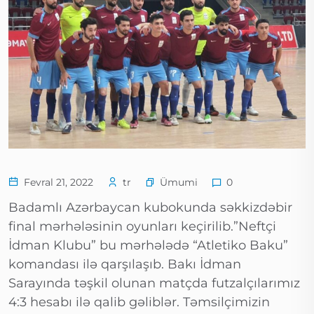
Ümumi
Fevral 21, 2022
tr
0
Badamlı Azərbaycan kubokunda səkkizdəbir
final mərhələsinin oyunları keçirilib.”Neftçi
İdman Klubu” bu mərhələdə “Atletiko Baku”
komandası ilə qarşılaşıb. Bakı İdman
Sarayında təşkil olunan matçda futzalçılarımız
4:3 hesabı ilə qalib gəliblər. Təmsilçimizin