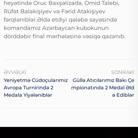
heyətində Oruc Baxşəlizadə, Omid Talebi,
Rüfət Balakişiyev və Fərid Atakişiyev
fərqləniblər.Əldə etdiyi qələbə sayəsində
komandamız Azərbaycan kubokunun
dörddəbir final mərhələsinə vəsiqə qazanıb.
ƏVVƏLKI
SONRAKI
Yeniyetmə Cüdoçularımız
Güllə Atıcılarımız Bakı Çe
Avropa Turnirində 2
Mpionatında 2 Medal Əld
Medala Yiyələniblər
Ə Ediblər