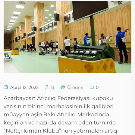
Ümumi
Aprel 12, 2022
tr
0
Azərbaycan Atıcılıq Federasiyası kuboku
yarışının birinci mərhələsinin ilk qalibləri
müəyyənləşib.Bakı Atıcılıq Mərkəzində
keçirilən və hazırda davam edən turnirdə
“Neftçi İdman Klubu”nun yetirmələri artıq