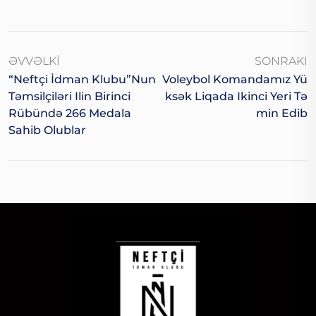
ƏVVƏLKI
SONRAKI
“Neftçi İdman Klubu”nun
Voleybol Komandamız Yü
Təmsilçiləri Ilin Birinci
Ksək Liqada Ikinci Yeri Tə
Rübündə 266 Medala
Min Edib
Sahib Olublar