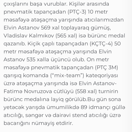
çıxışlarını başa vurublar. Kişilər arasında
pnevmatik tapançadan (PTÇ-3) 10 metr
məsafəyə atəşaçma yarışında atıcılarımızdan
Elvin Astanov 569 xal toplayaraq gümüş,
Vladislav Kalmıkov (565 xal) isə bürünc medal
qazanıb. Kiçik çaplı tapançadan (KÇTÇ-4) 50
metr məsafəyə atəşaçma yarışında Elvin
Astanov 535 xalla üçüncü olub. On metr
məsafəyə pnevmatik tapançadan (PTÇ 3M)
qarışıq komanda (“mix-team”) kateqoriyası
üzrə atəşaçma yarışında isə Elvin Astanov-
Fatimə Novruzova cütlüyü (558 xal) turnirin
bürünc medalına layiq görülüb.Bu gün sona
yetəcək yarışda ümumilikdə 89 idmançı güllə
atıcılığı, səngər və dairəvi stend atıcılığı üzrə
bacarığını nümayiş etdirir.