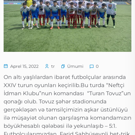
Ümumi
Aprel 15, 2022
tr
0
On altı yaşlılardan ibarət futbolçular arasında
XXIV turun oyunları keçirilib.Bu turda “Neftçi
İdman Klubu”nun komandası “Turan Tovuz”un
qonağı olub. Tovuz şəhər stadionunda
gerçəkləşən və təmsilçimizin aşkar üstünlüyü
ilə müşayiət olunan qarşılaşma komandamızın
böyükhesablı qələbəsi ilə yekunlaşıb – 5:1.
Futbolçularımızdan Fərid Şahhüseynli het-trik