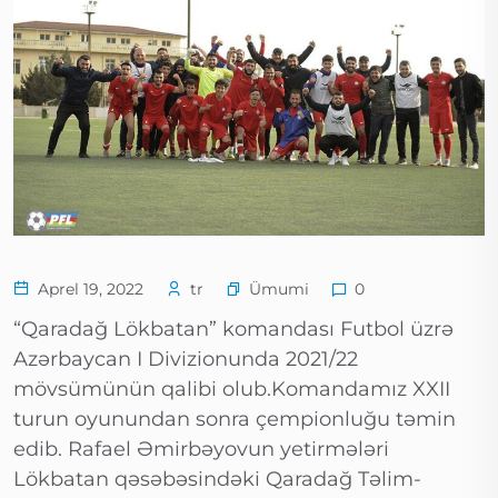
Ümumi
Aprel 19, 2022
tr
0
“Qaradağ Lökbatan” komandası Futbol üzrə
Azərbaycan I Divizionunda 2021/22
mövsümünün qalibi olub.Komandamız XXII
turun oyunundan sonra çempionluğu təmin
edib. Rafael Əmirbəyovun yetirmələri
Lökbatan qəsəbəsindəki Qaradağ Təlim-