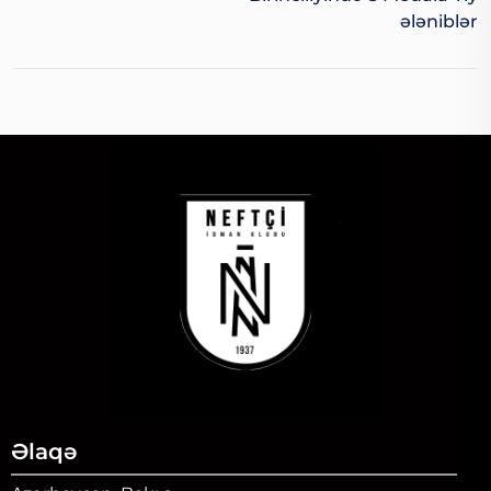
Ələniblər
Əlaqə