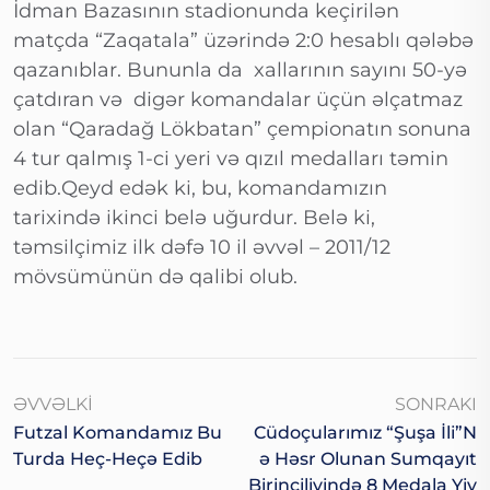
İdman Bazasının stadionunda keçirilən
matçda “Zaqatala” üzərində 2:0 hesablı qələbə
qazanıblar. Bununla da xallarının sayını 50-yə
çatdıran və digər komandalar üçün əlçatmaz
olan “Qaradağ Lökbatan” çempionatın sonuna
4 tur qalmış 1-ci yeri və qızıl medalları təmin
edib.Qeyd edək ki, bu, komandamızın
tarixində ikinci belə uğurdur. Belə ki,
təmsilçimiz ilk dəfə 10 il əvvəl – 2011/12
mövsümünün də qalibi olub.
ƏVVƏLKI
SONRAKI
Futzal Komandamız Bu
Cüdoçularımız “Şuşa İli”n
Turda Heç-Heçə Edib
Ə Həsr Olunan Sumqayıt
Birinciliyində 8 Medala Yiy