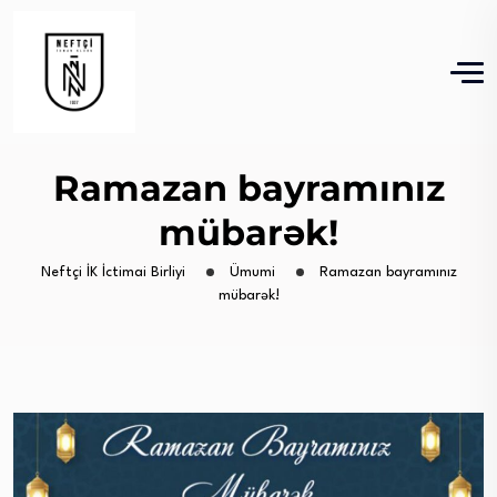
Ramazan bayramınız
mübarək!
Neftçi İK İctimai Birliyi
Ümumi
Ramazan bayramınız
mübarək!