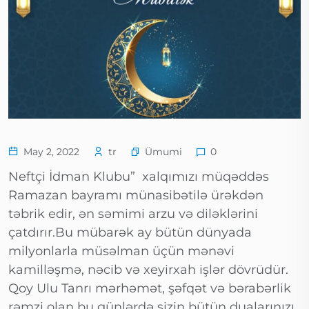
Ümumi
May 2, 2022
tr
0
Neftçi İdman Klubu” xalqımızı müqəddəs
Ramazan bayramı münasibətilə ürəkdən
təbrik edir, ən səmimi arzu və diləklərini
çatdırır.Bu mübarək ay bütün dünyada
milyonlarla müsəlman üçün mənəvi
kamilləşmə, nəcib və xeyirxah işlər dövrüdür.
Qoy Ulu Tanrı mərhəmət, şəfqət və bərabərlik
rəmzi olan bu günlərdə sizin bütün dualarınızı