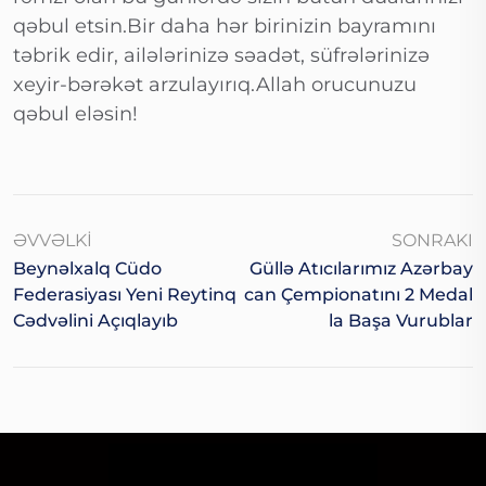
qəbul etsin.Bir daha hər birinizin bayramını
təbrik edir, ailələrinizə səadət, süfrələrinizə
xeyir-bərəkət arzulayırıq.Allah orucunuzu
qəbul eləsin!
ƏVVƏLKI
SONRAKI
Beynəlxalq Cüdo
Güllə Atıcılarımız Azərbay
Federasiyası Yeni Reytinq
Can Çempionatını 2 Medal
Cədvəlini Açıqlayıb
La Başa Vurublar