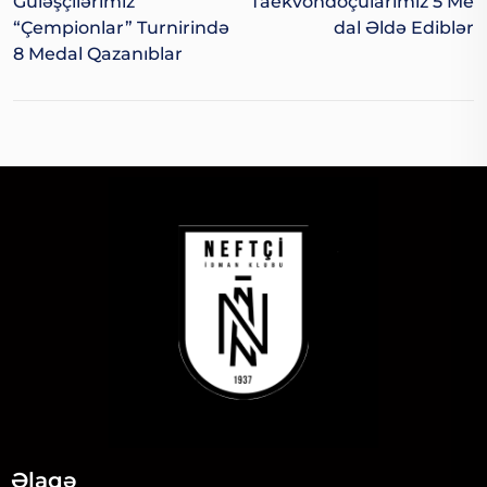
Güləşçilərimiz
Taekvondoçularımız 5 Me
“Çempionlar” Turnirində
Dal Əldə Ediblər
8 Medal Qazanıblar
Əlaqə