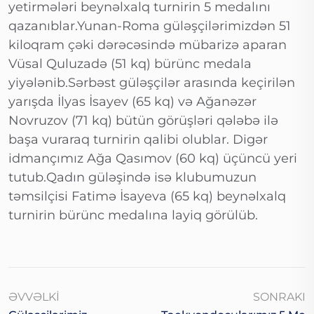
yetirmələri beynəlxalq turnirin 5 medalını
qazanıblar.Yunan-Roma güləşçilərimizdən 51
kiloqram çəki dərəcəsində mübarizə aparan
Vüsal Quluzadə (51 kq) bürünc medala
yiyələnib.Sərbəst güləşçilər arasında keçirilən
yarışda İlyas İsayev (65 kq) və Ağanəzər
Novruzov (71 kq) bütün görüşləri qələbə ilə
başa vuraraq turnirin qalibi olublar. Digər
idmançımız Ağa Qasımov (60 kq) üçüncü yeri
tutub.Qadın güləşində isə klubumuzun
təmsilçisi Fatimə İsayeva (65 kq) beynəlxalq
turnirin bürünc medalına layiq görülüb.
ƏVVƏLKI
SONRAKI