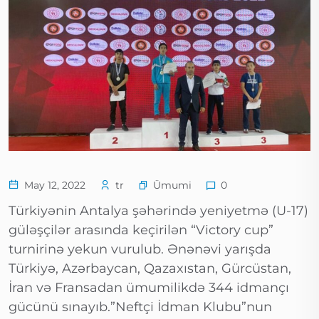
Ümumi
May 12, 2022
tr
0
Türkiyənin Antalya şəhərində yeniyetmə (U-17)
güləşçilər arasında keçirilən “Victory cup”
turnirinə yekun vurulub. Ənənəvi yarışda
Türkiyə, Azərbaycan, Qazaxıstan, Gürcüstan,
İran və Fransadan ümumilikdə 344 idmançı
gücünü sınayıb.”Neftçi İdman Klubu”nun