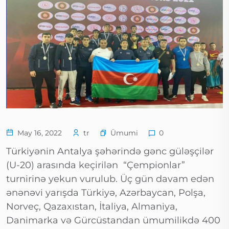
Ümumi
May 16, 2022
tr
0
Türkiyənin Antalya şəhərində gənc güləşçilər
(U-20) arasında keçirilən “Çempionlar”
turnirinə yekun vurulub. Üç gün davam edən
ənənəvi yarışda Türkiyə, Azərbaycan, Polşa,
Norveç, Qazaxıstan, İtaliya, Almaniya,
Danimarka və Gürcüstandan ümumilikdə 400