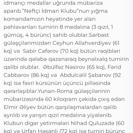
idmançı medallar uğrunda mübarizə
aparıb.”Neftçi İdman Klubu”nun yığma
komandamızın heyətində yer alan
pəhləvanları turnirin 8 medalına (3 qızıl, 1
gümüş, 4 bürünc) sahib olublar.Sərbəst
güləşçilərimizdən Ceyhun Allahverdiyev (61
kq) və Sabir Cəfərov (70 kq) bütün rəqibləri
üzərində qələbə qazanaraq beynəlxalq turnirin
qalibi olublar. Əbülfəz Nəsirov (65 kq), Fərid
Cabbarov (86 kq) və Abdulcəlil Şabanov (92
kq) isə fəxri kürsünün üçüncü pilləsində
qərarlaşıblar.Yunan-Roma güləşçilərinin
mübarizəsində 60 kiloqram çəkidə çıxış edən
Elmir Əliyev bütün qarşılaşmalardan qalib
ayrılıb və yarışın qızıl medalına yiyələnib.
Klubun digər yetirmələri Nihad Quluzadə (60
kq) və Urfan Həsənli (72 kq) isə turniri bürünc