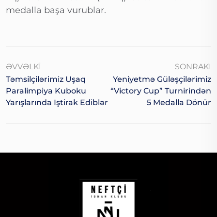
medalla başa vurublar.
ƏVVƏLKI
SONRAKI
Təmsilçilərimiz Uşaq
Yeniyetmə Güləşçilərimiz
Paralimpiya Kuboku
“Victory Cup” Turnirindən
Yarışlarında Iştirak Ediblər
5 Medalla Dönür