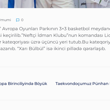
Ümumi
0
” Avropa Oyunları Parkının 3×3 basketbol meydan
si keçirilib.”Neftçi İdman Klubu”nun komandası L
r kateqoriyası üzrə üçüncü yeri tutub.Bu kateqori
nıb. “Xarı Bülbül” isə ikinci pillədə qərarlaşıb.
opa Birinciliyində Böyük
Taekvondoçumuz Pünhan M