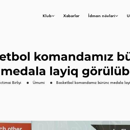
Klub
Xəbərlər
İdman növləri
U
etbol komandamız b
medala layiq görülüb
ctimai Birliyi
Ümumi
Basketbol komandamız bürünc medala layi