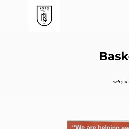
Bask
Neftçi İK İ