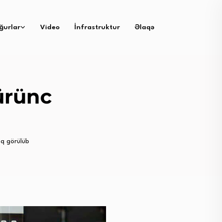
ğurlar
Video
İnfrastruktur
Əlaqə
ürünc
q görülüb