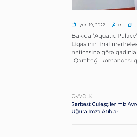
İyun 19, 2022
tr
Bakıda “Aquatic Palace
Liqasının final mərhələ
nəticəsinə görə qadınla
“Qarabağ” komandası qaza
ƏVVƏLKI
Sərbəst Güləşçilərimiz Avr
Uğura Imza Atıblar