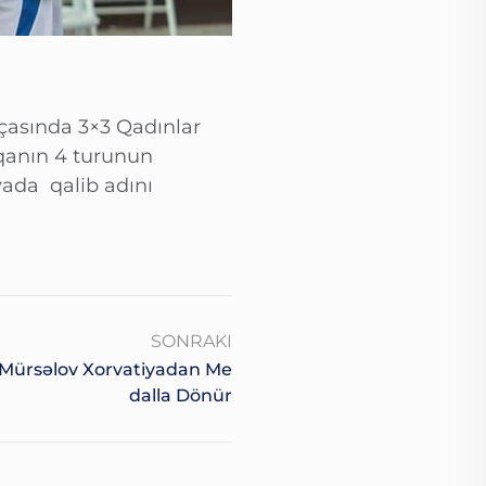
çasında 3×3 Qadınlar
iqanın 4 turunun
yada qalib adını
SONRAKI
ürsəlov Xorvatiyadan Me
Dalla Dönür