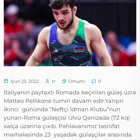
Ümumi
İyun 23, 2022
tr
0
İtaliyanın paytaxtı Romada keçirilən güləş üzrə
Matteo Pellikone turniri davam edir.Yarışın
ikinci günündə “Neftçi İdman Klubu”nun
yunan-Roma güləşçisi Ülvü Qənizadə (72 kq)
xalça üzərinə çıxıb. Pəhləvanımız təsnifat
mərhələsində 23 yaşadək güləşçilər arasında