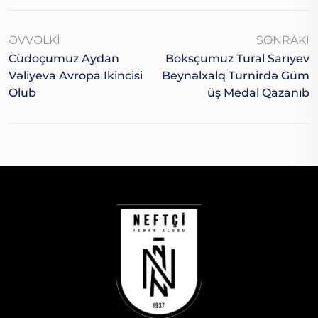
ƏVVƏLKI
SONRAKI
Cüdoçumuz Aydan
Boksçumuz Tural Sarıyev
Vəliyeva Avropa Ikincisi
Beynəlxalq Turnirdə Güm
Olub
Üş Medal Qazanıb