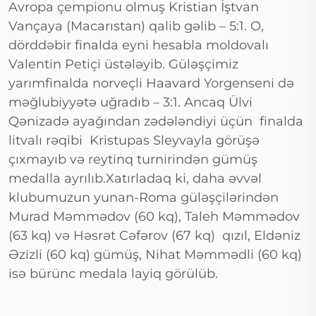
Avropa çempionu olmuş Kristian İştvan
Vançaya (Macarıstan) qalib gəlib – 5:1. O,
dörddəbir finalda eyni hesabla moldovalı
Valentin Petiçi üstələyib. Güləşçimiz
yarımfinalda norveçli Haavard Yorgenseni də
məğlubiyyətə uğradıb – 3:1. Ancaq Ülvi
Qənizadə ayağından zədələndiyi üçün finalda
litvalı rəqibi Kristupas Sleyvayla görüşə
çıxmayıb və reytinq turnirindən gümüş
medalla ayrılıb.Xatırladaq ki, daha əvvəl
klubumuzun yunan-Roma güləşçilərindən
Murad Məmmədov (60 kq), Taleh Məmmədov
(63 kq) və Həsrət Cəfərov (67 kq) qızıl, Eldəniz
Əzizli (60 kq) gümüş, Nihat Məmmədli (60 kq)
isə bürünc medala layiq görülüb.