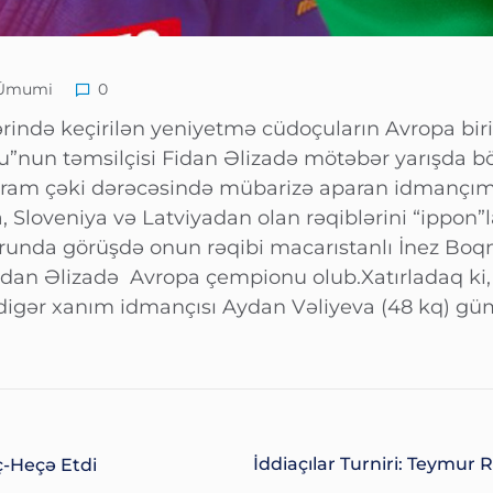
Ümumi
0
rində keçirilən yeniyetmə cüdoçuların Avropa bir
u”nun təmsilçisi Fidan Əlizadə mötəbər yarışda b
qram çəki dərəcəsində mübarizə aparan idmançımız 
 Sloveniya və Latviyadan olan rəqiblərini “ippon”l
ğrunda görüşdə onun rəqibi macarıstanlı İnez Boq
dan Əlizadə Avropa çempionu olub.Xatırladaq ki, qi
gər xanım idmançısı Aydan Vəliyeva (48 kq) güm
İddiaçılar Turniri: Teymur
-Heçə Etdi