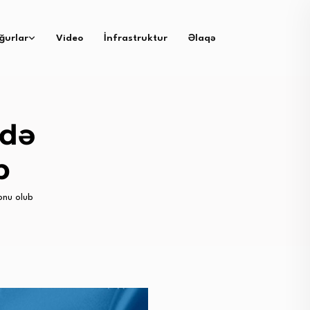
ğurlar
Video
İnfrastruktur
Əlaqə
adə
b
onu olub