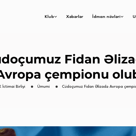
Klub
Xəbərlər
İdman növləri
U
doçumuz Fidan Əliz
Avropa çempionu olu
 İctimai Birliyi
Ümumi
Cüdoçumuz Fidan Əlizadə Avropa çempi