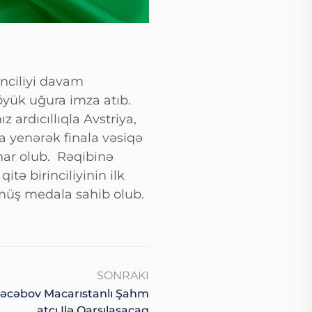
inciliyi davam
öyük uğura imza atıb.
ardıcıllıqla Avstriya,
a yenərək finala vəsiqə
nar olub. Rəqibinə
tə birinciliyinin ilk
üş medala sahib olub.
SONRAKI
 Rəcəbov Macarıstanlı Şahm
Atçı Ilə Qarşılaşacaq