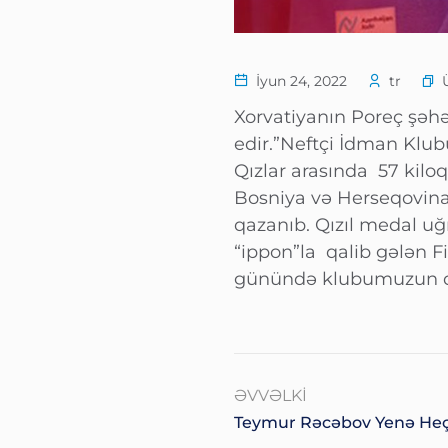
İyun 24, 2022
tr
Xorvatiyanın Poreç şəhə
edir.”Neftçi İdman Klub
Qızlar arasında 57 kilo
Bosniya və Herseqovina,
qazanıb. Qızıl medal u
“ippon”la qalib gələn Fi
günündə klubumuzun di
ƏVVƏLKI
Teymur Rəcəbov Yenə Heç