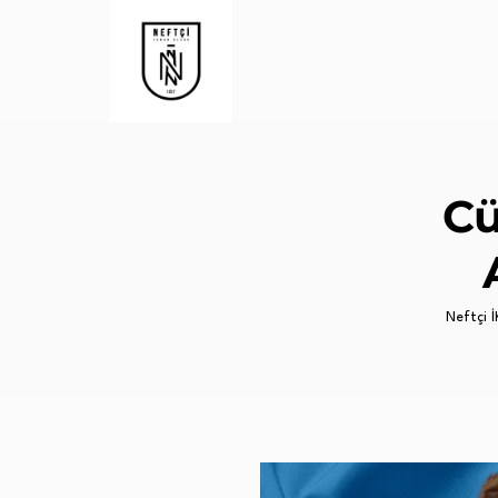
Cü
Neftçi İK