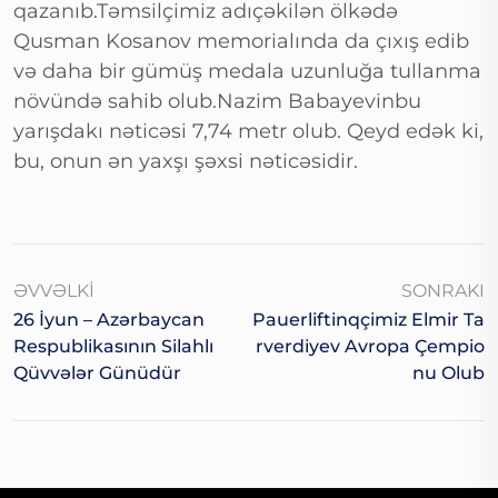
qazanıb.Təmsilçimiz adıçəkilən ölkədə
Qusman Kosanov memorialında da çıxış edib
və daha bir gümüş medala uzunluğa tullanma
növündə sahib olub.Nazim Babayevinbu
yarışdakı nəticəsi 7,74 metr olub. Qeyd edək ki,
bu, onun ən yaxşı şəxsi nəticəsidir.
ƏVVƏLKI
SONRAKI
26 İyun – Azərbaycan
Pauerliftinqçimiz Elmir Ta
Respublikasının Silahlı
Rverdiyev Avropa Çempio
Qüvvələr Günüdür
Nu Olub