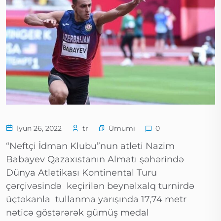
Ümumi
İyun 26, 2022
tr
0
“Neftçi İdman Klubu”nun atleti Nazim
Babayev Qazaxıstanın Almatı şəhərində
Dünya Atletikası Kontinental Turu
çərçivəsində keçirilən beynəlxalq turnirdə
üçtəkanla tullanma yarışında 17,74 metr
nəticə göstərərək gümüş medal