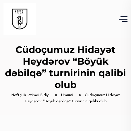
Cüdoçumuz Hidayət
Heydərov “Böyük
dəbilqə” turnirinin qalibi
olub
Neftçi İK İctimai Birliyi
Ümumi
Cüdoçumuz Hidayət
Heydərov “Böyük dəbilqə” turnirinin qalibi olub