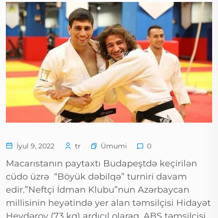
Ümumi
İyul 9, 2022
tr
0
Macarıstanın paytaxtı Budapeştdə keçirilən
cüdo üzrə “Böyük dəbilqə” turniri davam
edir.”Neftçi İdman Klubu”nun Azərbaycan
millisinin heyətində yer alan təmsilçisi Hidayət
Heydərov (73 kq) ardıcıl olaraq, ABŞ təmsilçisi