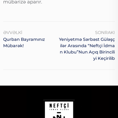
mübarizə aparır.
ƏVVƏLKI
SONRAKI
Qurban Bayramınız
Yeniyetmə Sərbəst Güləşç
Mübarək!
Ilər Arasında “Neftçi İdma
N Klubu”nun Açıq Birincili
Yi Keçirilib